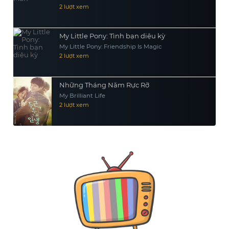
2 lượt xem
My Little Pony: Tình bạn diệu kỳ
My Little Pony: Friendship Is Magic
2 lượt xem
Những Tháng Năm Rực Rỡ
My Brilliant Life
2 lượt xem