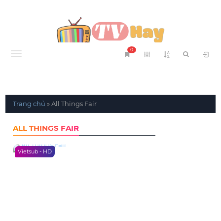
0
Menu
Trang chủ
»
All Things Fair
ALL THINGS FAIR
Vietsub - HD