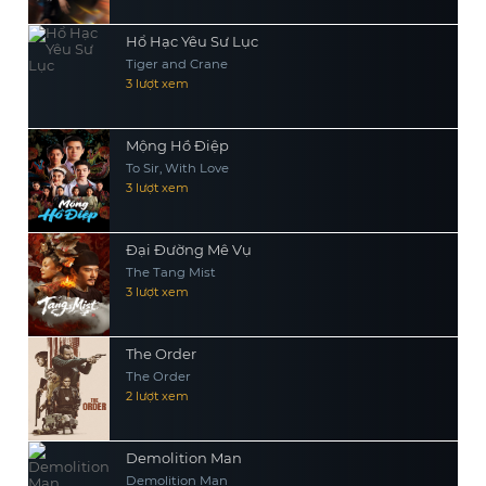
Hổ Hạc Yêu Sư Lục
Tiger and Crane
3 lượt xem
Mộng Hồ Điệp
To Sir, With Love
3 lượt xem
Đại Đường Mê Vụ
The Tang Mist
3 lượt xem
The Order
The Order
2 lượt xem
Demolition Man
Demolition Man