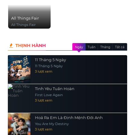
All Things Fair
All Things Fair
THỊNH HÀNH
Ngày
Tuần
Tháng
Tất cả
11 Tháng 5 Ngày
11 Tháng 5 Ngày
3 lượt xem
Tình Yêu Tuần Hoàn
First Love Again
3 lượt xem
Hoá Ra Em Là Định Mệnh Đời Anh
You Are My Destiny
3 lượt xem