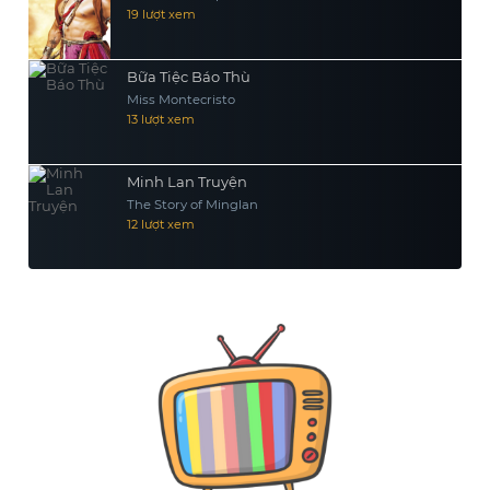
19 lượt xem
Bữa Tiệc Báo Thù
Miss Montecristo
13 lượt xem
Minh Lan Truyện
The Story of Minglan
12 lượt xem