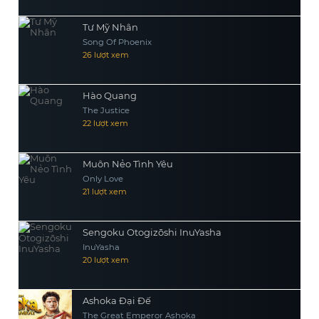
Tư Mỹ Nhân
Song Of Phoenix
26 lượt xem
Hào Quang
The Justice
22 lượt xem
Muôn Nẻo Tình Yêu
Only Love
21 lượt xem
Sengoku Otogizōshi InuYasha
InuYasha
20 lượt xem
Ashoka Đại Đế
The Great Emperor Ashoka