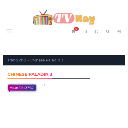
0
Menu
Trang chủ
»
Chinese Paladin 3
CHINESE PALADIN 3
Hoàn Tất (37/37)