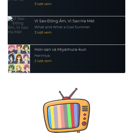
3 lượt xem
Vì Sao Đông Ấm, Vì Sao Hạ Mát
What and What a Cool Summer
3 lượt xem
Hori-san và Miyamura-kun
Horimiya
2 lượt xem