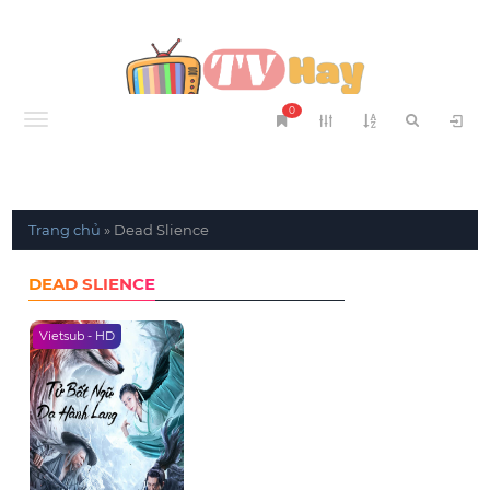
0
Menu
Trang chủ
»
Dead Slience
DEAD SLIENCE
Vietsub - HD