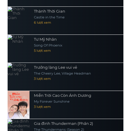
Thành Thời Gian
Castle in the Time
6 lượt xem
Tư Mỹ Nhân
Song Of Phoenix
5 lượt xem
Trưởng làng Lee vui vẻ
The Cheery Lee, Village Headman
3 lượt xem
Miễn Trời Cao Còn Ánh Dương
My Forever Sunshine
3 lượt xem
Gia đình Thunderman (Phần 2)
The Thundermans (Season 2)