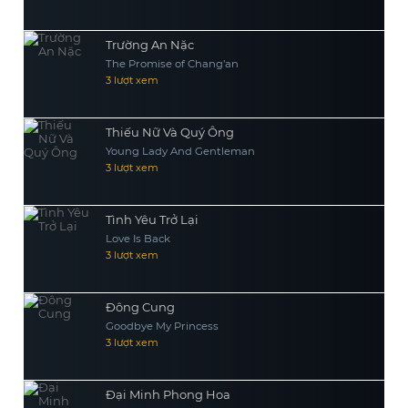
Trường An Nặc
The Promise of Chang’an
3 lượt xem
Thiếu Nữ Và Quý Ông
Young Lady And Gentleman
3 lượt xem
Tình Yêu Trở Lại
Love Is Back
3 lượt xem
Đông Cung
Goodbye My Princess
3 lượt xem
Đại Minh Phong Hoa