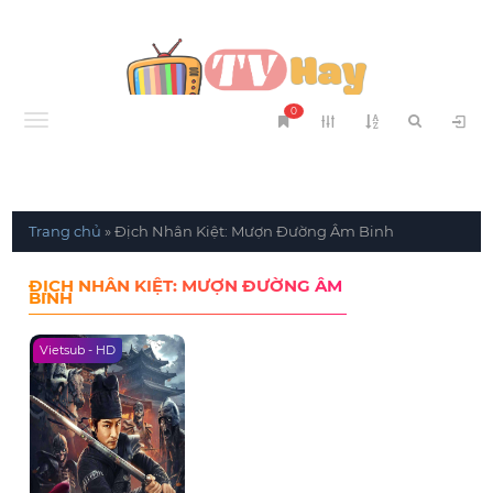
0
Menu
Trang chủ
»
Địch Nhân Kiệt: Mượn Đường Âm Binh
ĐỊCH NHÂN KIỆT: MƯỢN ĐƯỜNG ÂM
BINH
Vietsub - HD