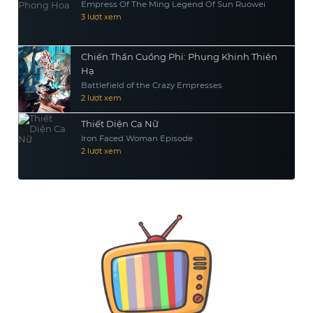
Empress Of The Ming Legend Of Sun Ruowei
3 lượt xem
Chiến Thần Cuồng Phi: Phụng Khinh Thiên
Hạ
Battlefield of the Crazy Empresses
2 lượt xem
Thiết Diện Ca Nữ
Iron Faced Woman Episode
2 lượt xem