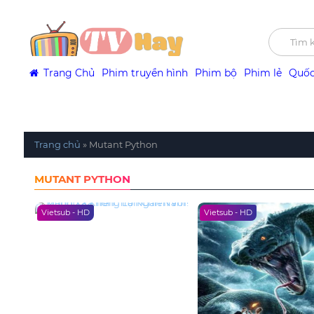
Trang Chủ
Phim truyền hình
Phim bộ
Phim lẻ
Quốc
Trang chủ
»
Mutant Python
MUTANT PYTHON
Vietsub - HD
Vietsub - HD