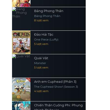
Bảng Phong Thần
Bảng Phong Thần
8 lượt xem
Đảo Hải Tặc
One Piece (Luffy)
5 lượt xem
Quái Vật
Monster
5 lượt xem
Anh em Cuphead (Phần 3)
The Cuphead Show! (Season 3)
4 lượt xem
Chiến Thần Cuồng Phi: Phụng