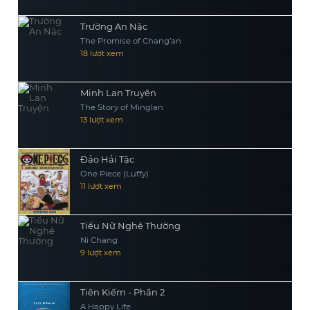
Trường An Nặc
The Promise of Chang’an
18 lượt xem
Minh Lan Truyện
The Story of Minglan
13 lượt xem
Đảo Hải Tặc
One Piece (Luffy)
11 lượt xem
Tiểu Nữ Nghê Thường
Ni Chang
9 lượt xem
Tiên Kiếm - Phần 2
A Happy Life