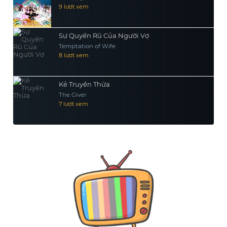
9 lượt xem
Sự Quyến Rũ Của Người Vợ
Temptation of Wife
8 lượt xem
Kẻ Truyền Thừa
The Giver
7 lượt xem