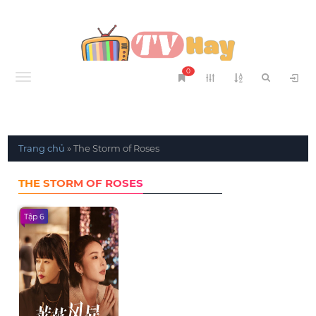
0
Menu
Trang chủ
»
The Storm of Roses
THE STORM OF ROSES
Tập 6