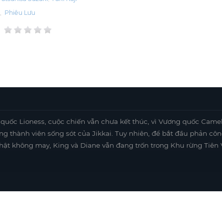
g
,
Phiêu Lưu
quốc Lioness, cuộc chiến vẫn chưa kết thúc, vì Vương quốc Came
g thành viên sống sót của Jikkai. Tuy nhiên, để bắt đầu phản côn
 Thật không may, King và Diane vẫn đang trốn trong Khu rừng Tiên