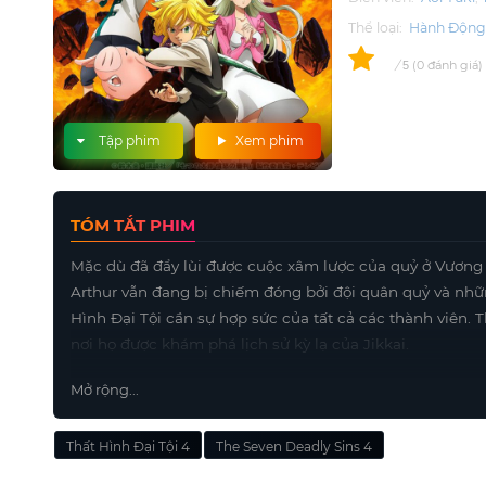
Thể loại:
Hành Độn
0
/
0
đánh giá
5
Tập phim
Xem phim
TÓM TẮT PHIM
Mặc dù đã đẩy lùi được cuộc xâm lược của quỷ ở Vương 
Arthur vẫn đang bị chiếm đóng bởi đội quân quỷ và nhữn
Hình Đại Tội cần sự hợp sức của tất cả các thành viên.
nơi họ được khám phá lịch sử kỳ lạ của Jikkai.
Mở rộng...
Thất Hình Đại Tội 4
The Seven Deadly Sins 4