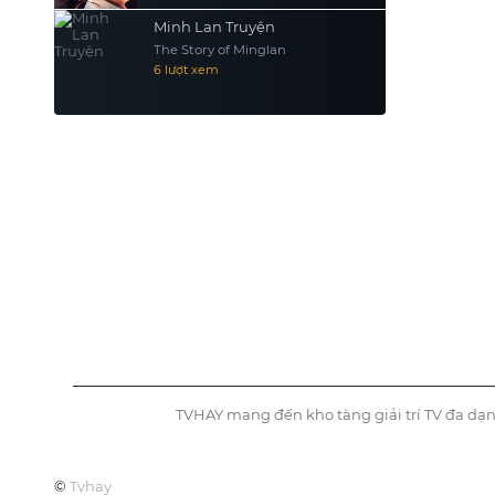
Minh Lan Truyện
The Story of Minglan
6 lượt xem
TVHAY mang đến kho tàng giải trí TV đa dạn
©
Tvhay