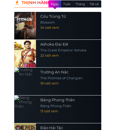
THỊNH HÀNH
Ngày
Tuần
Tháng
Tất cả
Cửu Trùng Tử
Blossom
24 lượt xem
Ashoka Đại Đế
The Great Emperor Ashoka
22 lượt xem
Trường An Nặc
The Promise of Chang’an
18 lượt xem
Bảng Phong Thần
Bảng Phong Thần
13 lượt xem
Đảo Hải Tặc