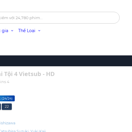
 gia
Thể Loại
i Tội 4 Vietsub - HD
ins 4
 (24/24)
22
ishizawa
Tatsuhisa Suzuki
Yuki Kaji