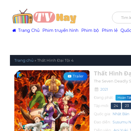
Trang Chủ
Phim truyền hình
Phim bộ
Phim lẻ
Quốc
Trang chủ
»
Thất Hình Đại Tội 4
Thất Hình Đạ
Trailer
The Seven Deadly S
2021
Đang phát:
Hoàn Tất
Tập mới:
24
23
Quốc gia:
Nhật Bản
Đạo diễn:
Susumu N
Diễn viên:
Aoi Yuki