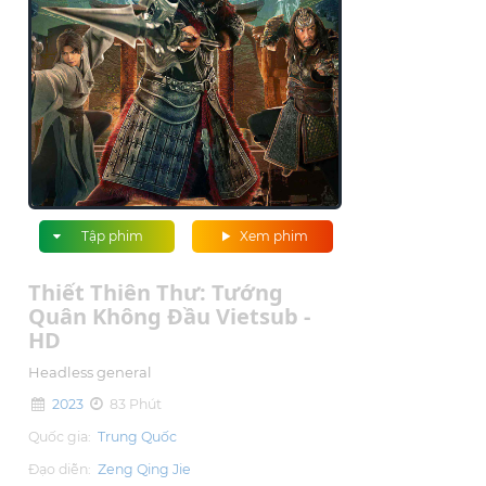
Tập phim
Xem phim
Thiết Thiên Thư: Tướng
Quân Không Đầu Vietsub -
HD
Headless general
2023
83 Phút
Quốc gia:
Trung Quốc
Đạo diễn:
Zeng Qing Jie