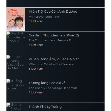
Miễn Trời Cao Còn Ánh Dương
My Forever Sunshine
3 lượt xem
Gia đình Thunderman (Phần 2)
The Thundermans (Season 2)
3 lượt xem
Vì Sao Đông Ấm, Vì Sao Hạ Mát
What and What a Cool Summer
3 lượt xem
Trưởng làng Lee vui vẻ
The Cheery Lee, Village Headman
3 lượt xem
Thành Phố Lý Tưởng