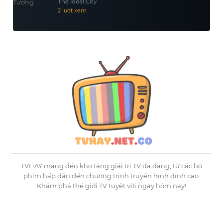
The Ideal City
2 lượt xem
TVHAY mang đến kho tàng giải trí TV đa dạng, từ các bộ
phim hấp dẫn đến chương trình truyền hình đỉnh cao.
Khám phá thế giới TV tuyệt vời ngay hôm nay!
©
Tvhay