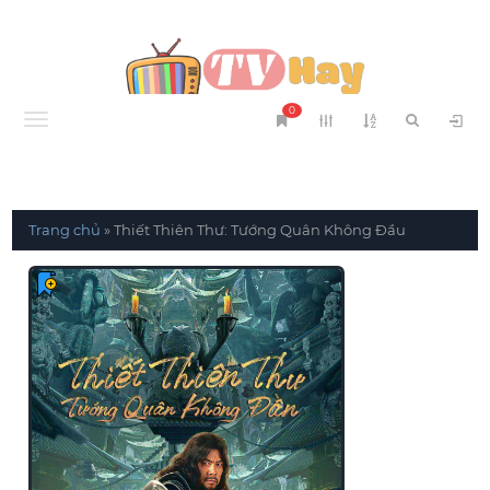
0
Menu
Trang chủ
»
Thiết Thiên Thư: Tướng Quân Không Đầu