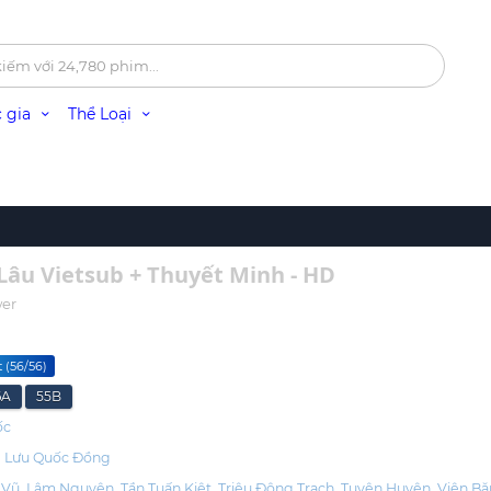
 gia
Thể Loại
Lâu Vietsub + Thuyết Minh - HD
wer
 (56/56)
6A
55B
ốc
Lưu Quốc Đồng
 Vũ
Lâm Nguyên
Tần Tuấn Kiệt
Triệu Đông Trạch
Tuyên Huyên
Viên B