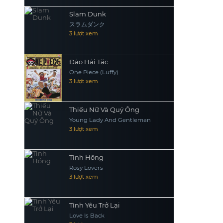
Slam Dunk
スラムダンク
3 lượt xem
Đảo Hải Tặc
One Piece (Luffy)
3 lượt xem
Thiếu Nữ Và Quý Ông
Young Lady And Gentleman
3 lượt xem
Tình Hồng
Rosy Lovers
3 lượt xem
Tình Yêu Trở Lại
Love Is Back