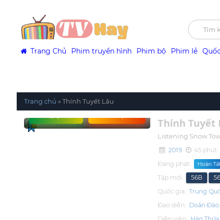
Trang Chủ
Phim truyền hình
Phim bộ
Phim lẻ
Quốc
Trang chủ
»
Thính Tuyết Lâu
Tập phim
Xem phim
Thính Tuyết 
Listening Snow To
2019
45 phút
Đang phát:
Hoàn Tất
Tập mới:
56B
5
Quốc gia:
Trung Qu
Đạo diễn:
Doãn Đào
Diễn viên:
Hàn Thừa