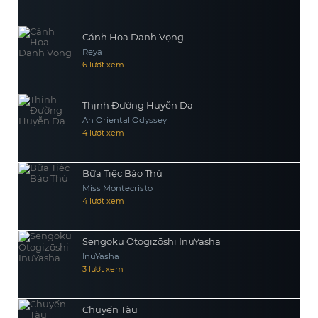
Cánh Hoa Danh Vọng
Reya
6 lượt xem
Thịnh Đường Huyễn Dạ
An Oriental Odyssey
4 lượt xem
Bữa Tiệc Báo Thù
Miss Montecristo
4 lượt xem
Sengoku Otogizōshi InuYasha
InuYasha
3 lượt xem
Chuyến Tàu