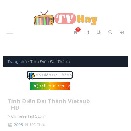
0
Menu
Trang chủ
»
Tình Điên Đại Thánh
Tập phim
Xem phim
Tình Điên Đại Thánh Vietsub
- HD
A Chinese Tall Story
2005
103 Phút