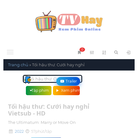
0
Menu
Trang chủ
»
Tối hậu thư: Cưới hay nghỉ
Trailer
Tập phim
Xem phim
Tối hậu thư: Cưới hay nghỉ
Vietsub - HD
The Ultimatum: Marry or Move On
2022
57phút/tập