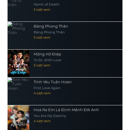
Hymn of Death
5 lượt xem
Bảng Phong Thần
Bảng Phong Thần
5 lượt xem
Mộng Hồ Điệp
To Sir, With Love
5 lượt xem
Tình Yêu Tuần Hoàn
First Love Again
4 lượt xem
Hoá Ra Em Là Định Mệnh Đời Anh
You Are My Destiny
4 lượt xem