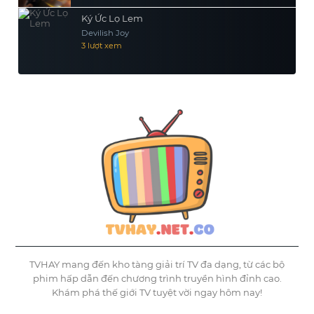
Ký Ức Lọ Lem
Devilish Joy
3 lượt xem
TVHAY mang đến kho tàng giải trí TV đa dạng, từ các bộ
phim hấp dẫn đến chương trình truyền hình đỉnh cao.
Khám phá thế giới TV tuyệt vời ngay hôm nay!