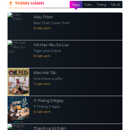
THỊNH HÀNH
Ngày
Tuần
Tháng
Tất cả
Siêu Trộm
Bad Thief, Good Thief
9 lượt xem
Hổ Hạc Yêu Sư Lục
Tiger and Crane
8 lượt xem
Đảo Hải Tặc
One Piece (Luffy)
7 lượt xem
11 Tháng 5 Ngày
11 Tháng 5 Ngày
6 lượt xem
Thánh ca tử thần