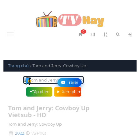
0
Menu
Trang chủ
»
Tom and Jerry: Cowboy Up
Trailer
Tập phim
Xem phim
Tom and Jerry: Cowboy Up
Vietsub - HD
Tom and Jerry: Cowboy Up
2022
75 Phút