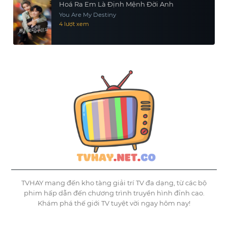
Hoá Ra Em Là Định Mệnh Đời Anh
You Are My Destiny
4 lượt xem
TVHAY mang đến kho tàng giải trí TV đa dạng, từ các bộ
phim hấp dẫn đến chương trình truyền hình đỉnh cao.
Khám phá thế giới TV tuyệt vời ngay hôm nay!