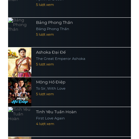
5 lượt xem
Bảng Phong Thần
Bảng Phong Thần
5 lượt xem
Ashoka Đại Đế
The Great Emperor Ashoka
5 lượt xem
Mộng Hồ Điệp
To Sir, With Love
5 lượt xem
Tình Yêu Tuần Hoàn
First Love Again
4 lượt xem