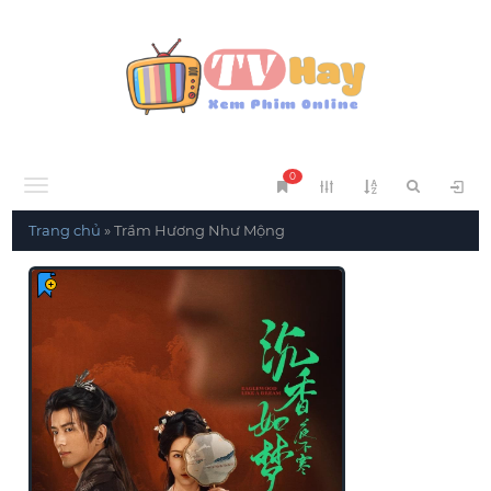
0
Menu
Trang chủ
»
Trầm Hương Như Mộng