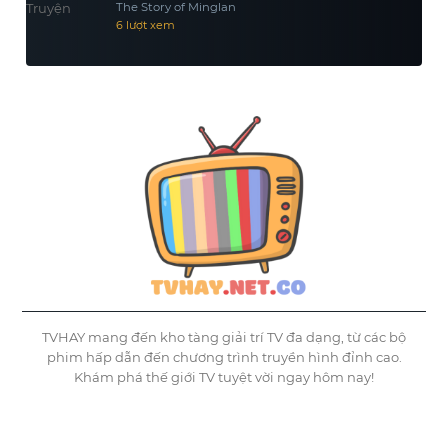
The Story of Minglan
6 lượt xem
TVHAY mang đến kho tàng giải trí TV đa dạng, từ các bộ
phim hấp dẫn đến chương trình truyền hình đỉnh cao.
Khám phá thế giới TV tuyệt vời ngay hôm nay!
©
Tvhay