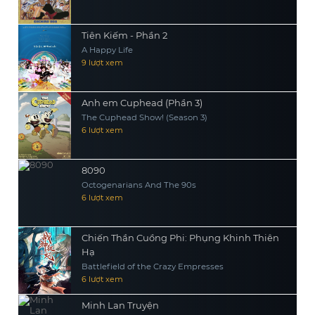
Tiên Kiếm - Phần 2
A Happy Life
9 lượt xem
Anh em Cuphead (Phần 3)
The Cuphead Show! (Season 3)
6 lượt xem
8090
Octogenarians And The 90s
6 lượt xem
Chiến Thần Cuồng Phi: Phụng Khinh Thiên
Hạ
Battlefield of the Crazy Empresses
6 lượt xem
Minh Lan Truyện