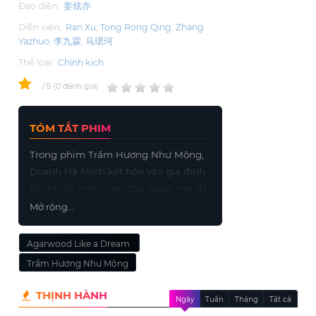
Đạo diễn:
姜炫亦
Diễn viên:
Ran Xu
Tong Rong Qing
Zhang
Yazhuo
李九霖
马珺珂
Thể loại:
Chính kịch
0
/
0
đánh giá
5
TÓM TẮT PHIM
Trong phim Trầm Hương Như Mộng,
Doanh Hà Minh kết hôn vào gia đình
kẻ thù để minh oan cho người mẹ đã
qua đời. Cô trở thành thiếp của Diệp
Mở rộng...
Bất Hoàn và bắt đầu một cuộc truy
tìm sự thật phức tạp. Trải qua nhiều
Agarwood Like a Dream ‎
sóng gió, họ dần nhận ra tình cảm
Trầm Hương Như Mộng
giữa họ không thể phủ nhận. Li Jiu
Lin, Zhang Ya Zhuo, Ran Xu cùng với
THỊNH HÀNH
Ngày
Tuần
Tháng
Tất cả
dàn diễn viên khác đã tái hiện một