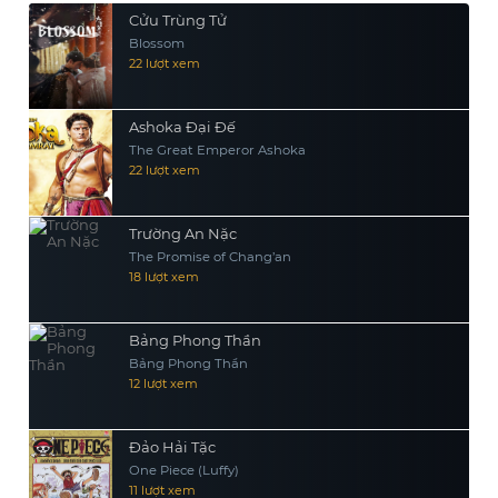
câu chuyện lãng mạn đầy xúc cảm và
Cửu Trùng Tử
căng thẳng.
Blossom
22 lượt xem
Ashoka Đại Đế
The Great Emperor Ashoka
22 lượt xem
Trường An Nặc
The Promise of Chang’an
18 lượt xem
Bảng Phong Thần
Bảng Phong Thần
12 lượt xem
Đảo Hải Tặc
One Piece (Luffy)
11 lượt xem