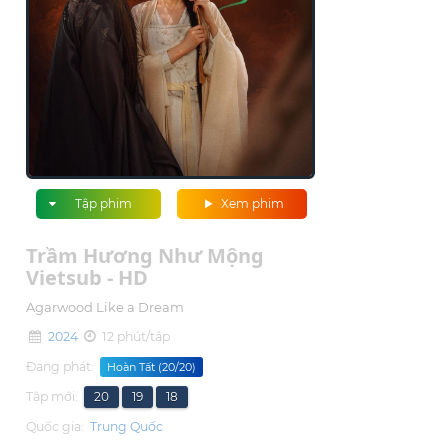
Tập phim
Xem phim
Trầm Hương Như Mộng
Vietsub - HD
Agarwood Like a Dream ‎
2024
12 phút/tập
Đang phát:
Hoàn Tất (20/20)
Tập mới:
20
19
18
Quốc gia:
Trung Quốc