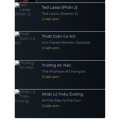
Ted Lasso (Phần 2)
Ted Lasso (Season 2)
2 lượt xem
Thiết Diện Ca Nữ
Iron Faced Woman Episode
2 lượt xem
Trường An Nặc
The Promise of Chang’an
2 lượt xem
Nhất Lộ Triều Dương
All the Way to the Sun
2 lượt xem