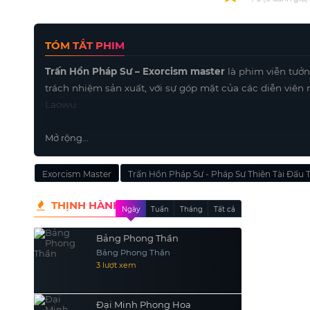
TÓM TẮT PHIM
Trấn Hồn Pháp Sư – Exorcism master
là phim viễn tưởn
trách nhiệm sản xuất, với sự góp mặt của các diễn vi
Laowu.
Mở rộng...
Exorcism Master
Trấn Hồn Pháp Sư - Pháp Sư Thiên Tài Đấu 
THỊNH HÀNH
Ngày
Tuần
Tháng
Tất cả
Bảng Phong Thần
Bảng Phong Thần
3 lượt xem
Đại Minh Phong Hoa