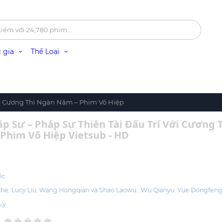
 gia
Thể Loại
ới Cương Thi Ngàn Năm – Phim Võ Hiệp
p Sư – Pháp Sư Thiên Tài Đấu Trí Với Cương 
Phim Võ Hiệp Vietsub - HD
ốc
zhe
Lucy Liu
Wang Hongqian và Shao Laowu.
Wu Qianyu
Yue Dongfen
Lý