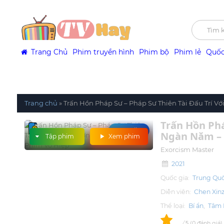
Trang Chủ
Phim truyền hình
Phim bộ
Phim lẻ
Quốc
Trang chủ
»
Trấn Hồn Pháp Sư – Pháp Sư Thiên Tài Đấu Trí V
Trấn Hồn Phá
Trailer
Ngàn Năm – 
Tập phim
Xem phim
Exorcism Master
2021
Quốc gia:
Trung Qu
Diễn viên:
Chen Xin
Thể loại:
Bí ẩn
,
Tâm 
0
/
0
đánh giá
5