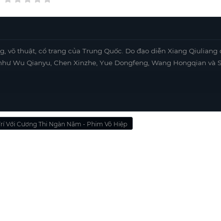
g, võ thuật, cổ trang của Trung Quốc. Do đạo diễn Xiang Qiuliang 
ên như Wu Qianyu, Chen Xinzhe, Yue Dongfeng, Wang Hongqian và 
Trí Với Cương Thi Ngàn Năm - Phim Võ Hiệp