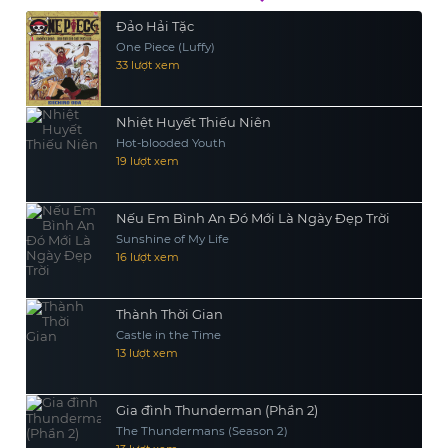
thể sống sót?
Đảo Hải Tặc
One Piece (Luffy)
33 lượt xem
Nhiệt Huyết Thiếu Niên
Hot-blooded Youth
19 lượt xem
Nếu Em Bình An Đó Mới Là Ngày Đẹp Trời
Sunshine of My Life
16 lượt xem
Thành Thời Gian
Castle in the Time
13 lượt xem
Gia đình Thunderman (Phần 2)
The Thundermans (Season 2)