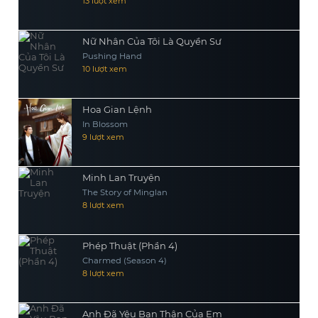
13 lượt xem
Nữ Nhân Của Tôi Là Quyền Sư
Pushing Hand
10 lượt xem
Hoa Gian Lệnh
In Blossom
9 lượt xem
Minh Lan Truyện
The Story of Minglan
8 lượt xem
Phép Thuật (Phần 4)
Charmed (Season 4)
8 lượt xem
Anh Đã Yêu Bạn Thân Của Em