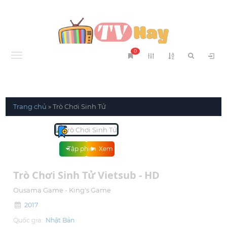
0
Menu
Trang chủ
»
Trò Chơi Sinh Tử
Tập phim
Xem phim
Trò Chơi Sinh Tử Vietsub - HD
Ousama Game - King's Game
2017
Quốc gia:
Nhật Bản