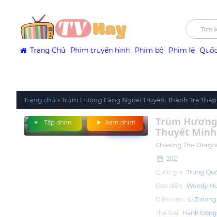
Trang Chủ
Phim truyền hình
Phim bộ
Phim lẻ
Quốc
Trang chủ
»
Trùm Hương Cảng Ngoại Truyện: Thanh Tra Thập
Trùm Hương 
Tập phim
Xem phim
Trailer
Thuyết Minh
Chasing The Drag
2021
Quốc gia:
Trung Qu
Đạo diễn:
Woody Hu
Diễn viên:
Li Zixiong
Thể loại:
Hành Độn