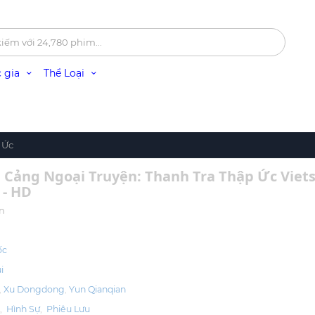
 gia
Thể Loại
 Ức
Cảng Ngoại Truyện: Thanh Tra Thập Ức Viet
 - HD
on
ốc
i
Xu Dongdong
Yun Qianqian
g
,
Hình Sự
,
Phiêu Lưu