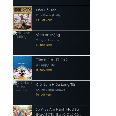
Đảo Hải Tặc
One Piece (Luffy)
19 lượt xem
Vĩnh An Mộng
Yongan Dream
17 lượt xem
Tiên Kiếm - Phần 2
A Happy Life
15 lượt xem
Gió Nam Hiểu Lòng Tôi
South Wind Knows
14 lượt xem
Jo Yi và Ám Hành Ngự Sử
(Ngự Sử Tài Ba Và Quý Cô