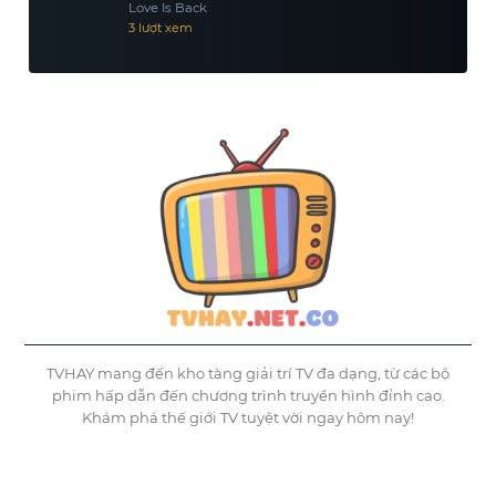
Love Is Back
3 lượt xem
TVHAY mang đến kho tàng giải trí TV đa dạng, từ các bộ
phim hấp dẫn đến chương trình truyền hình đỉnh cao.
Khám phá thế giới TV tuyệt vời ngay hôm nay!
©
Tvhay