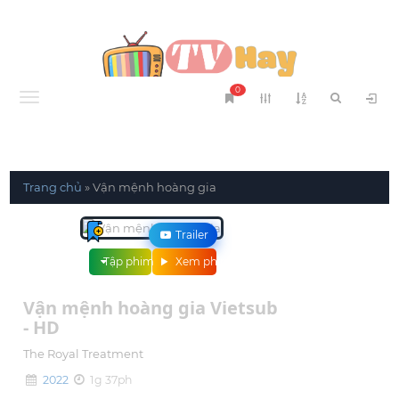
0
Menu
Trang chủ
»
Vận mệnh hoàng gia
Trailer
Tập phim
Xem phim
Vận mệnh hoàng gia Vietsub
- HD
The Royal Treatment
2022
1g 37ph