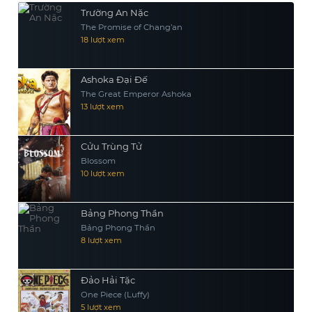
Trường An Nặc
The Promise of Chang’an
18 lượt xem
Ashoka Đại Đế
The Great Emperor Ashoka
13 lượt xem
Cửu Trùng Tử
Blossom
10 lượt xem
Bảng Phong Thần
Bảng Phong Thần
8 lượt xem
Đảo Hải Tặc
One Piece (Luffy)
5 lượt xem