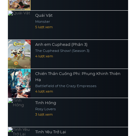
Quái Vật
Monster
5 lượt xem
Anh em Cuphead (Phần 3)
The Cuphead Show! (Season 3)
4 lượt xem
Chiến Thần Cuồng Phi: Phụng Khinh Thiên
Hạ
Battlefield of the Crazy Empresses
4 lượt xem
Tình Hồng
Rosy Lovers
3 lượt xem
Tình Yêu Trở Lại