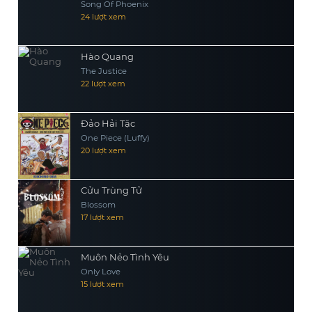
Song Of Phoenix
24 lượt xem
Hào Quang
The Justice
22 lượt xem
Đảo Hải Tặc
One Piece (Luffy)
20 lượt xem
Cửu Trùng Tử
Blossom
17 lượt xem
Muôn Nẻo Tình Yêu
Only Love
15 lượt xem