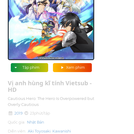
Tập phim
Xem phim
Vị anh hùng kĩ tính Vietsub -
HD
Cautious Hero: The Hero Is Overpowered but
Overly Cautious
2019
23phút/tập
Quốc gia:
Nhật Bản
Diễn viên:
Aki Toyosaki
Kawanishi