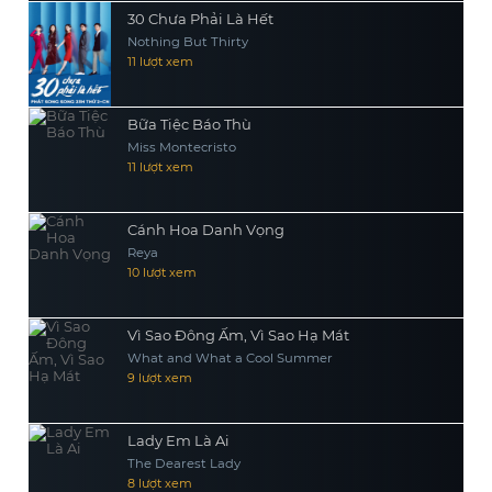
30 Chưa Phải Là Hết
Nothing But Thirty
11 lượt xem
Bữa Tiệc Báo Thù
Miss Montecristo
11 lượt xem
Cánh Hoa Danh Vọng
Reya
10 lượt xem
Vì Sao Đông Ấm, Vì Sao Hạ Mát
What and What a Cool Summer
9 lượt xem
Lady Em Là Ai
The Dearest Lady
8 lượt xem