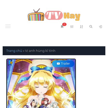
0
Menu
Trang chủ
»
Vị anh hùng kĩ tính
Trailer