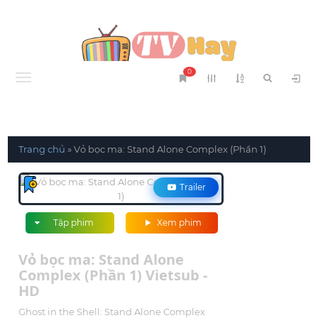
0
Menu
Trang chủ
»
Vỏ bọc ma: Stand Alone Complex (Phần 1)
Trailer
Tập phim
Xem phim
Vỏ bọc ma: Stand Alone
Complex (Phần 1) Vietsub -
HD
Ghost in the Shell: Stand Alone Complex