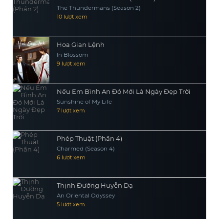
The Thundermans (Season 2)
10 lượt xem
Hoa Gian Lệnh
In Blossom
9 lượt xem
Nếu Em Bình An Đó Mới Là Ngày Đẹp Trời
Sunshine of My Life
7 lượt xem
Phép Thuật (Phần 4)
Charmed (Season 4)
6 lượt xem
Thịnh Đường Huyễn Dạ
An Oriental Odyssey
5 lượt xem