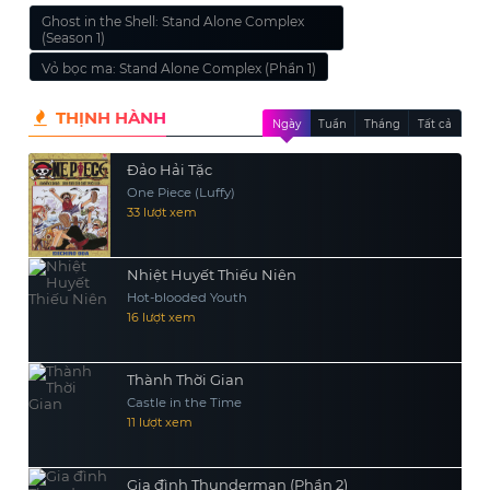
Ghost in the Shell: Stand Alone Complex
(Season 1)
Vỏ bọc ma: Stand Alone Complex (Phần 1)
THỊNH HÀNH
Ngày
Tuần
Tháng
Tất cả
Đảo Hải Tặc
One Piece (Luffy)
33 lượt xem
Nhiệt Huyết Thiếu Niên
Hot-blooded Youth
16 lượt xem
Thành Thời Gian
Castle in the Time
11 lượt xem
Gia đình Thunderman (Phần 2)