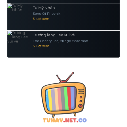
Tư Mỹ Nhân
Song Of Phoenix
5 lượt xem
Trưởng làng Lee vui vẻ
The Cheery Lee, Village Headman
5 lượt xem