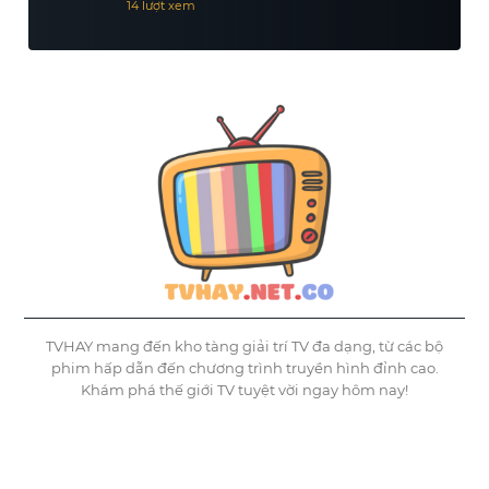
14 lượt xem
TVHAY mang đến kho tàng giải trí TV đa dạng, từ các bộ
phim hấp dẫn đến chương trình truyền hình đỉnh cao.
Khám phá thế giới TV tuyệt vời ngay hôm nay!
©
Tvhay
TVHAY