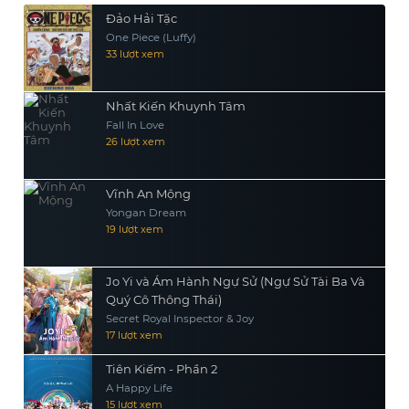
Đảo Hải Tặc
One Piece (Luffy)
33 lượt xem
Nhất Kiến Khuynh Tâm
Fall In Love
26 lượt xem
Vĩnh An Mộng
Yongan Dream
19 lượt xem
Jo Yi và Ám Hành Ngự Sử (Ngự Sử Tài Ba Và
Quý Cô Thông Thái)
Secret Royal Inspector & Joy
17 lượt xem
Tiên Kiếm - Phần 2
A Happy Life
15 lượt xem