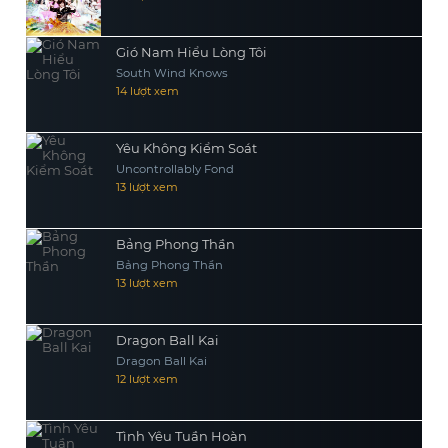
Gió Nam Hiểu Lòng Tôi
South Wind Knows
14 lượt xem
Yêu Không Kiểm Soát
Uncontrollably Fond
13 lượt xem
Bảng Phong Thần
Bảng Phong Thần
13 lượt xem
Dragon Ball Kai
Dragon Ball Kai
12 lượt xem
Tình Yêu Tuần Hoàn