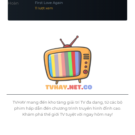
First Love Again
11 lượt xem
TVHAY mang đến kho tàng giải trí TV đa dạng, từ các bộ
phim hấp dẫn đến chương trình truyền hình đỉnh cao.
Khám phá thế giới TV tuyệt vời ngay hôm nay!
©
Tvhay