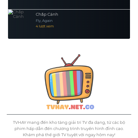
Chắp Cánh
Fly, Again
4 lượt xem
TVHAY mang đến kho tàng giải trí TV đa dạng, từ các bộ
phim hấp dẫn đến chương trình truyền hình đỉnh cao.
Khám phá thế giới TV tuyệt vời ngay hôm nay!