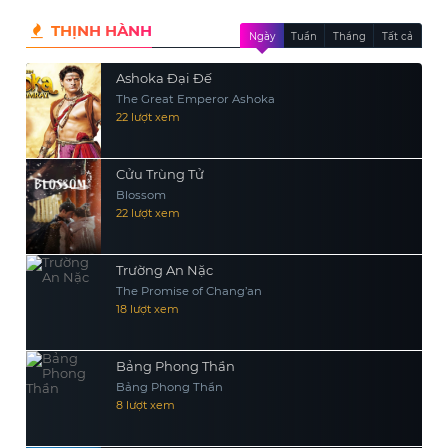
THỊNH HÀNH
Ngày
Tuần
Tháng
Tất cả
Ashoka Đại Đế
The Great Emperor Ashoka
22 lượt xem
Cửu Trùng Tử
Blossom
22 lượt xem
Trường An Nặc
The Promise of Chang’an
18 lượt xem
Bảng Phong Thần
Bảng Phong Thần
8 lượt xem