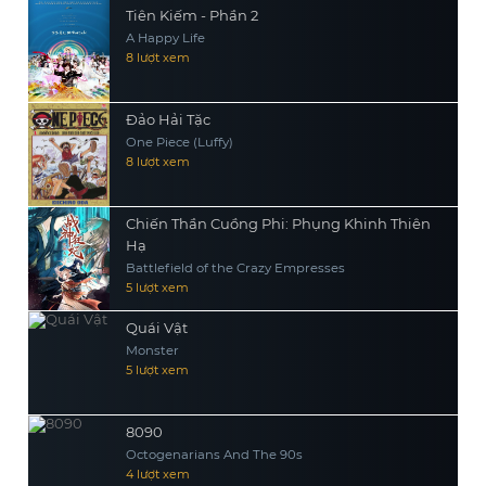
Tiên Kiếm - Phần 2
A Happy Life
8 lượt xem
Đảo Hải Tặc
One Piece (Luffy)
8 lượt xem
Chiến Thần Cuồng Phi: Phụng Khinh Thiên
Hạ
Battlefield of the Crazy Empresses
5 lượt xem
Quái Vật
Monster
5 lượt xem
8090
Octogenarians And The 90s
4 lượt xem