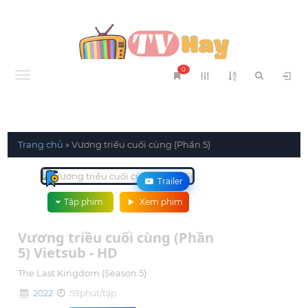
0
Menu
Trang chủ
»
Vương triều cuối cùng (Phần 5)
Trailer
Tập phim
Xem phim
Vương triều cuối cùng (Phần
5) Vietsub - HD
The Last Kingdom (Season 5)
2022
59phút/tập