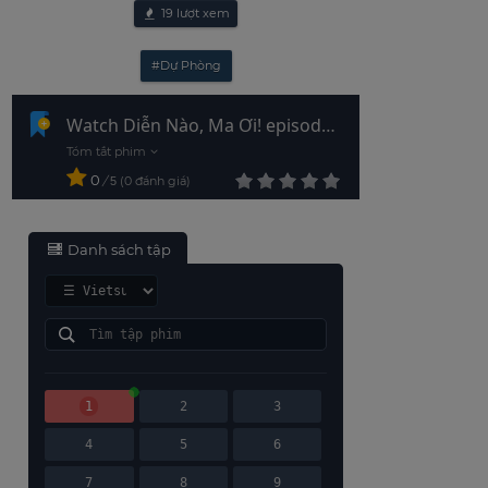
19
lượt xem
#Dự Phòng
Watch Diễn Nào, Ma Ơi! episode
1 Vietsub - HD
0
/
0
đánh giá
5
Danh sách tập
1
2
3
4
5
6
7
8
9