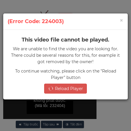
×
(Error Code: 224003)
This video file cannot be played.
0
We are unable to find the video you are looking for.
Menu
There could be several reasons for this, for example it
Trang chủ
»
Diễn Nào, Ma Ơi!
got removed by the owner!
To continue watching, please click on the "Reload
Player" button
Reload Player
File video này
không phát được.
(Mã lỗi: 232404)
Tập trước
Tập sau
Tắt đèn