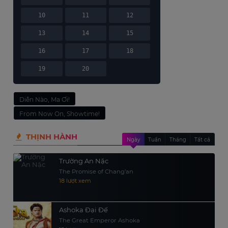
10
11
12
13
14
15
16
17
18
19
20
Diễn Nào, Ma Ơi!
From Now On, Showtime!
THỊNH HÀNH
Ngày
Tuần
Tháng
Tất cả
Trường An Nặc
The Promise of Chang’an
18 lượt xem
Ashoka Đại Đế
The Great Emperor Ashoka