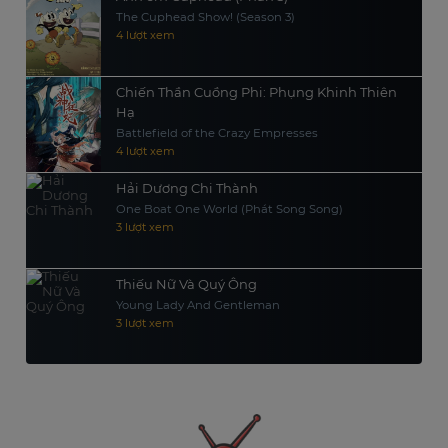
The Cuphead Show! (Season 3)
4 lượt xem
Chiến Thần Cuồng Phi: Phụng Khinh Thiên
Hạ
Battlefield of the Crazy Empresses
4 lượt xem
Hải Dương Chi Thành
One Boat One World (Phát Song Song)
3 lượt xem
Thiếu Nữ Và Quý Ông
Young Lady And Gentleman
3 lượt xem