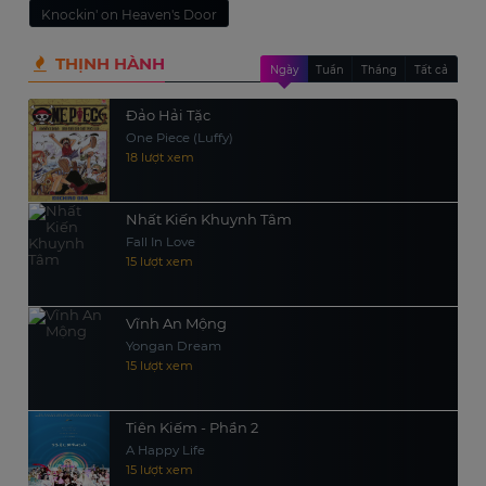
Knockin' on Heaven's Door
THỊNH HÀNH
Ngày
Tuần
Tháng
Tất cả
Đảo Hải Tặc
One Piece (Luffy)
18 lượt xem
Nhất Kiến Khuynh Tâm
Fall In Love
15 lượt xem
Vĩnh An Mộng
Yongan Dream
15 lượt xem
Tiên Kiếm - Phần 2
A Happy Life
15 lượt xem