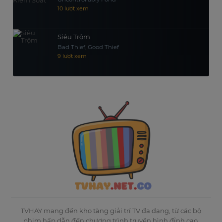
10 lượt xem
Siêu Trộm
Bad Thief, Good Thief
9 lượt xem
TVHAY mang đến kho tàng giải trí TV đa dạng, từ các bộ
phim hấp dẫn đến chương trình truyền hình đỉnh cao.