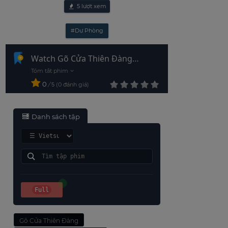
5
lượt xem
#Dự Phòng
Watch Gõ Cửa Thiên Đàng
Vietsub - HD
0
/
0
đánh giá
5
Danh sách tập
Full
Gõ Cửa Thiên Đàng