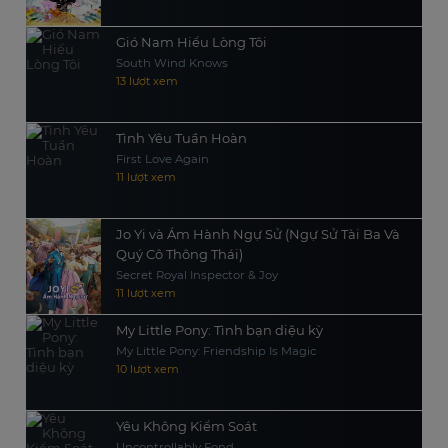
Gió Nam Hiểu Lòng Tôi
South Wind Knows
13 lượt xem
Tình Yêu Tuần Hoàn
First Love Again
11 lượt xem
Jo Yi và Ám Hành Ngự Sử (Ngự Sử Tài Ba Và
Quý Cô Thông Thái)
Secret Royal Inspector & Joy
11 lượt xem
My Little Pony: Tình bạn diệu kỳ
My Little Pony: Friendship Is Magic
10 lượt xem
Yêu Không Kiểm Soát
Uncontrollably Fond