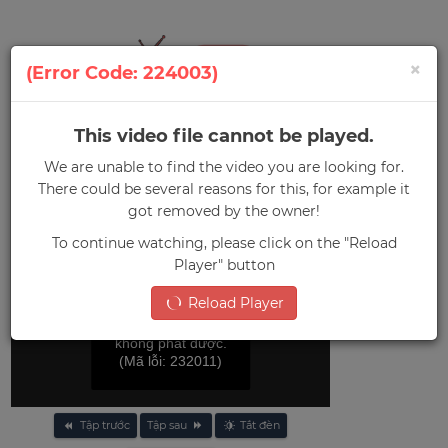
×
(Error Code: 224003)
This video file cannot be played.
0
We are unable to find the video you are looking for.
Menu
There could be several reasons for this, for example it
Trang chủ
»
Gõ Cửa Thiên Đàng
got removed by the owner!
To continue watching, please click on the "Reload
Player" button
Reload Player
File video này
không phát được.
(Mã lỗi: 232011)
Tập trước
Tập sau
Tắt đèn