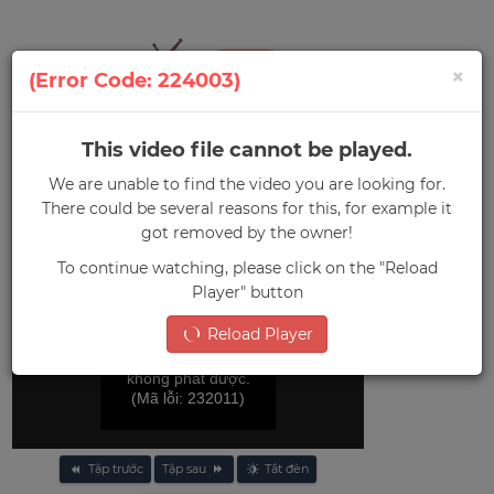
×
(Error Code: 224003)
0
Menu
This video file cannot be played.
We are unable to find the video you are looking for.
There could be several reasons for this, for example it
Trang chủ
»
Hype House: Nhà sao TikTok
got removed by the owner!
To continue watching, please click on the "Reload
Player" button
Reload Player
File video này
không phát được.
(Mã lỗi: 232011)
Tập trước
Tập sau
Tắt đèn