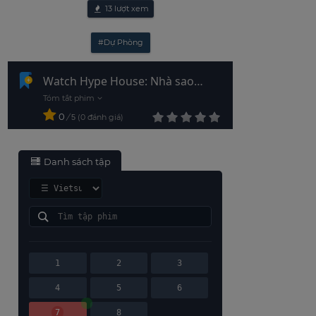
13
lượt xem
#Dự Phòng
Watch Hype House: Nhà sao
TikTok episode 7 Vietsub - HD
0
/
0
đánh giá
5
Danh sách tập
1
2
3
4
5
6
7
8