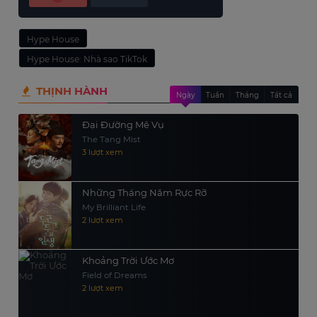
Hype House
Hype House: Nhà sao TikTok
THỊNH HÀNH
Ngày
Tuần
Tháng
Tất cả
Đại Đường Mê Vụ
The Tang Mist
3 lượt xem
Những Tháng Năm Rực Rỡ
My Brilliant Life
2 lượt xem
Khoảng Trời Ước Mơ
Field of Dreams
2 lượt xem