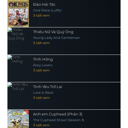
Đảo Hải Tặc
One Piece (Luffy)
3 lượt xem
Thiếu Nữ Và Quý Ông
Young Lady And Gentleman
3 lượt xem
Tình Hồng
Rosy Lovers
3 lượt xem
Tình Yêu Trở Lại
Love Is Back
3 lượt xem
Anh em Cuphead (Phần 3)
The Cuphead Show! (Season 3)
3 lượt xem