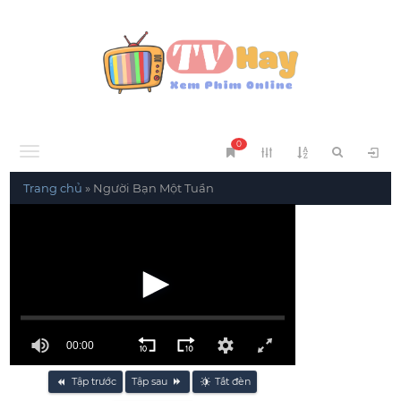
0
Menu
Trang chủ
»
Người Bạn Một Tuần
00:00
Tập trước
Tập sau
Tắt đèn