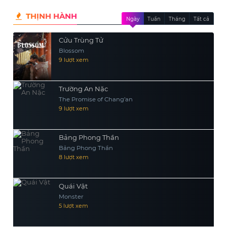
THỊNH HÀNH
Ngày
Tuần
Tháng
Tất cả
Cửu Trùng Tử
Blossom
9 lượt xem
Trường An Nặc
The Promise of Chang’an
9 lượt xem
Bảng Phong Thần
Bảng Phong Thần
8 lượt xem
Quái Vật
Monster
5 lượt xem