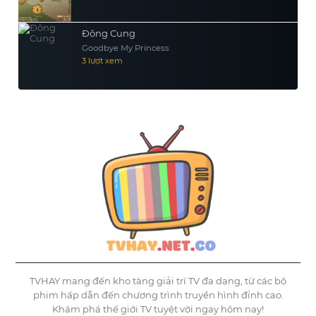
Đông Cung
Goodbye My Princess
3 lượt xem
TVHAY mang đến kho tàng giải trí TV đa dạng, từ các bộ
phim hấp dẫn đến chương trình truyền hình đỉnh cao.
Khám phá thế giới TV tuyệt vời ngay hôm nay!