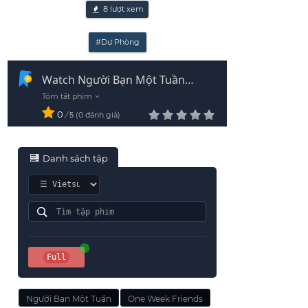
8
lượt xem
#Dự Phòng
Watch Người Bạn Một Tuần
Vietsub - HD
0
/
0
đánh giá
5
Danh sách tập
Full
Người Bạn Một Tuần
One Week Friends