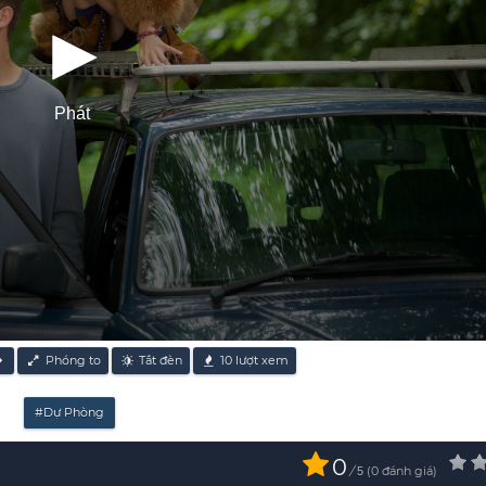
Phát
Phóng to
Tắt đèn
10
lượt xem
#Dự Phòng
0
/
0
đánh giá
5