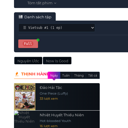
Danh sách tập
Full
Nguyện Ước
Now Is Good
THỊNH HÀNH
Ngày
Tuần
Tháng
Tất cả
Đảo Hải Tặc
One Piece (Luffy)
33 lượt xem
Nhiệt Huyết Thiếu Niên
Hot-blooded Youth
16 lượt xem