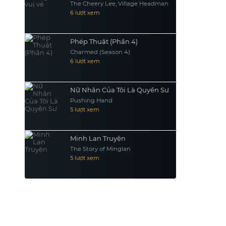
The Cheery Lee, Village Headman
6 lượt xem
Phép Thuật (Phần 4)
Charmed (Season 4)
6 lượt xem
Nữ Nhân Của Tôi Là Quyền Sư
Pushing Hand
5 lượt xem
Minh Lan Truyện
The Story of Minglan
5 lượt xem