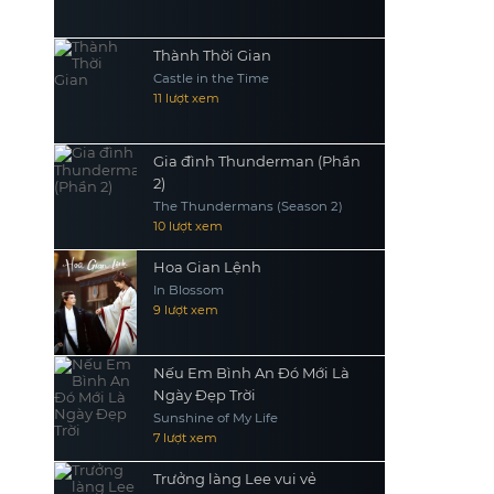
Thành Thời Gian
Castle in the Time
11 lượt xem
Gia đình Thunderman (Phần
2)
The Thundermans (Season 2)
10 lượt xem
Hoa Gian Lệnh
In Blossom
9 lượt xem
Nếu Em Bình An Đó Mới Là
Ngày Đẹp Trời
Sunshine of My Life
7 lượt xem
Trưởng làng Lee vui vẻ