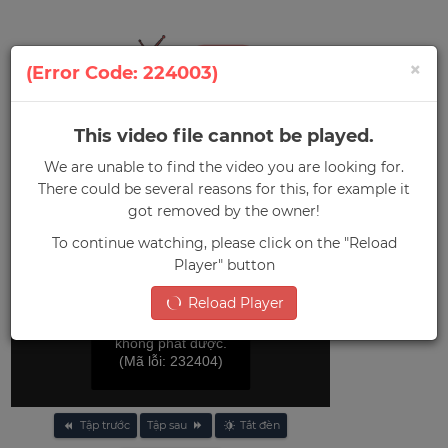
×
(Error Code: 224003)
This video file cannot be played.
0
We are unable to find the video you are looking for.
Menu
There could be several reasons for this, for example it
Trang chủ
»
Shugo Chara!
got removed by the owner!
To continue watching, please click on the "Reload
Player" button
Reload Player
File video này
không phát được.
(Mã lỗi: 232404)
Tập trước
Tập sau
Tắt đèn