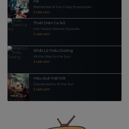
Hạ
Tập 85
Tập 86
Tập 87
Battlefield of the Crazy Empresses
2 lượt xem
Tập 88
Tập 89
Tập 90
Thiết Diện Ca Nữ
Tập 91
Tập 92
Tập 93
Iron Faced Woman Episode
Tập 94
Tập 95
Tập 96
2 lượt xem
Tập 97
Tập 98
Tập 99
Nhất Lộ Triều Dương
Tập 100
Tập 101
Tập 102
All the Way to the Sun
2 lượt xem
Tập 103
Tập 104
Tập 105
Tập 106
Tập 107
Tập 108
Hậu duệ mặt trời
Tập 109
Tập 110
Tập 111
Descendants of the Sun
2 lượt xem
Tập 112
Tập 113
Tập 114
Tập 115
Tập 116
Tập 117
Tập 118
Tập 119
Tập 120
Tập 121
Tập 122
Tập 123