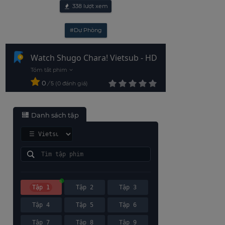
338
lượt xem
#Dự Phòng
Watch Shugo Chara! Vietsub - HD
0
/
0
đánh giá
5
Danh sách tập
Tập 1
Tập 2
Tập 3
Tập 4
Tập 5
Tập 6
Tập 7
Tập 8
Tập 9