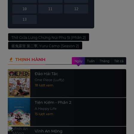
10
11
12
13
Thở Giữa Lưng Chừng Núi Phú Sĩ (Phần 2)
摇曳露营 第二季, Yuru Camp (Season 2)
THỊNH HÀNH
Ngày
Tuần
Tháng
Tất cả
Đảo Hải Tặc
One Piece (Luffy)
18 lượt xem
Tiên Kiếm - Phần 2
A Happy Life
15 lượt xem
Vĩnh An Mộng