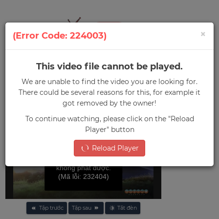
×
(Error Code: 224003)
This video file cannot be played.
0
We are unable to find the video you are looking for.
Menu
There could be several reasons for this, for example it
Trang chủ
»
Thở Giữa Lưng Chừng Núi Phú Sĩ (Phần 2)
got removed by the owner!
To continue watching, please click on the "Reload
Player" button
Reload Player
File video này
không phát được.
(Mã lỗi: 232404)
Tập trước
Tập sau
Tắt đèn