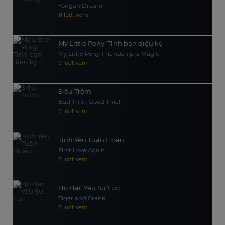
Yongan Dream
11 lượt xem
My Little Pony: Tình bạn diệu kỳ
My Little Pony: Friendship Is Magic
9 lượt xem
Siêu Trộm
Bad Thief, Good Thief
9 lượt xem
Tình Yêu Tuần Hoàn
First Love Again
8 lượt xem
Hổ Hạc Yêu Sư Lục
Tiger and Crane
8 lượt xem