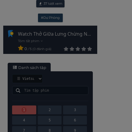
37
lượt xem
#Dự Phòng
Watch Thở Giữa Lưng Chừng Núi
Phú Sĩ (Phần 2) Vietsub - HD
0
/
0
đánh giá
5
Danh sách tập
1
2
3
4
5
6
7
8
9