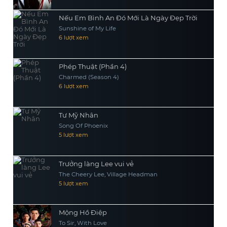
Nếu Em Bình An Đó Mới Là Ngày Đẹp Trời
Sunshine of My Life
6 lượt xem
Phép Thuật (Phần 4)
Charmed (Season 4)
6 lượt xem
Tư Mỹ Nhân
Song Of Phoenix
5 lượt xem
Trưởng làng Lee vui vẻ
The Cheery Lee, Village Headman
5 lượt xem
Mộng Hồ Điệp
To Sir, With Love