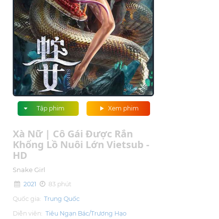
Tập phim
Xem phim
Xà Nữ | Cô Gái Được Rắn
Khổng Lồ Nuôi Lớn Vietsub -
HD
Snake Girl
2021
83 phút
Quốc gia:
Trung Quốc
Diễn viên:
Tiêu Ngạn Bác/Trương Hạo