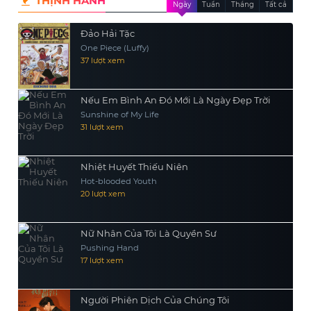
THỊNH HÀNH
Ngày
Tuần
Tháng
Tất cả
chiến thắng.
Đảo Hải Tặc
One Piece (Luffy)
37 lượt xem
Nếu Em Bình An Đó Mới Là Ngày Đẹp Trời
Sunshine of My Life
31 lượt xem
Nhiệt Huyết Thiếu Niên
Hot-blooded Youth
20 lượt xem
Nữ Nhân Của Tôi Là Quyền Sư
Pushing Hand
17 lượt xem
Người Phiên Dịch Của Chúng Tôi