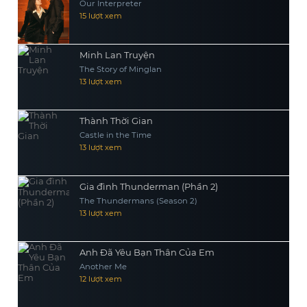
Our Interpreter
15 lượt xem
Minh Lan Truyện
The Story of Minglan
13 lượt xem
Thành Thời Gian
Castle in the Time
13 lượt xem
Gia đình Thunderman (Phần 2)
The Thundermans (Season 2)
13 lượt xem
Anh Đã Yêu Bạn Thân Của Em
Another Me
12 lượt xem