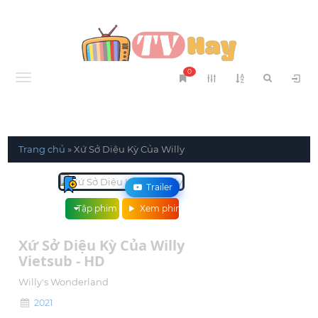
0
Menu
Trang chủ
»
Xứ Sở Diệu Kỳ Của Willy
Trailer
Tập phim
Xem phim
Xứ Sở Diệu Kỳ Của Willy
Vietsub - HD
Willy's Wonderland
2021