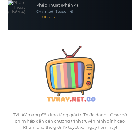
Phép Thuật (Phần 4)
Charmed (Season 4)
11 lượt xem
TVHAY mang đến kho tàng giải trí TV đa dạng, từ các bộ
phim hấp dẫn đến chương trình truyền hình đỉnh cao.
Khám phá thế giới TV tuyệt vời ngay hôm nay!