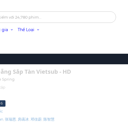
 gia
Thể Loại
ẵng Sắp Tàn Vietsub - HD
e Spring
tập
6
ốc
an
张瑞恩
房函冰
邓佳蔚
陈智慧