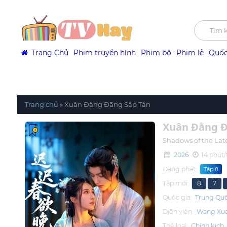
Trang Chủ
Phim truyền hình
Phim bộ
Phim lẻ
Quốc
Trang chủ
»
Xuân Đằng Đẵng Sắp Tàn
Xuân Đằng Đ
Shadows of the Lat
2026
14 phút/
Đang phát:
Tập 8
Tập mới:
8
7
Quốc gia:
Trung Qu
Diễn viên:
Wang Xu
Thể loại:
Chính kịch