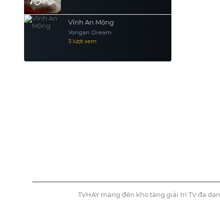
Vĩnh An Mộng
Yongan Dream
3 lượt xem
TVHAY mang đến kho tàng giải trí TV đa dạn