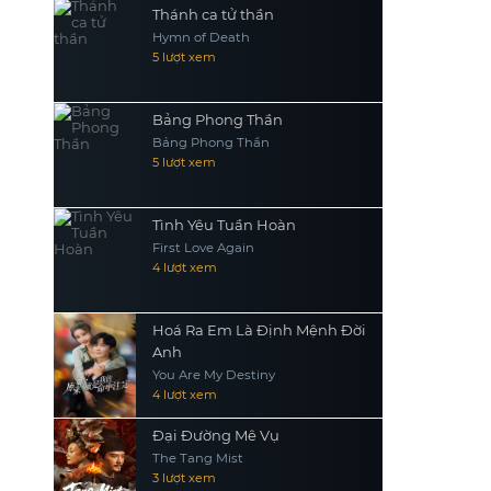
Thánh ca tử thần
Hymn of Death
5 lượt xem
Bảng Phong Thần
Bảng Phong Thần
5 lượt xem
Tình Yêu Tuần Hoàn
First Love Again
4 lượt xem
Hoá Ra Em Là Định Mệnh Đời
Anh
You Are My Destiny
4 lượt xem
Đại Đường Mê Vụ
The Tang Mist
3 lượt xem