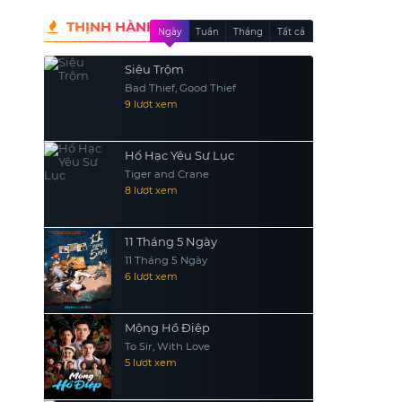
THỊNH HÀNH
Ngày
Tuần
Tháng
Tất cả
Siêu Trộm
Bad Thief, Good Thief
9 lượt xem
Hổ Hạc Yêu Sư Lục
Tiger and Crane
8 lượt xem
11 Tháng 5 Ngày
11 Tháng 5 Ngày
6 lượt xem
Mộng Hồ Điệp
To Sir, With Love
5 lượt xem