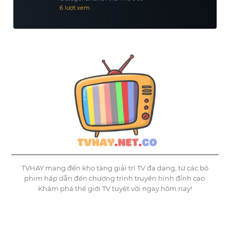
6 lượt xem
TVHAY mang đến kho tàng giải trí TV đa dạng, từ các bộ
phim hấp dẫn đến chương trình truyền hình đỉnh cao.
Khám phá thế giới TV tuyệt vời ngay hôm nay!
©
Tvhay