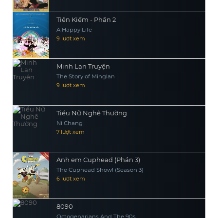
Tiên Kiếm - Phần 2
A Happy Life
9 lượt xem
Minh Lan Truyện
The Story of Minglan
9 lượt xem
Tiểu Nữ Nghê Thường
Ni Chang
7 lượt xem
Anh em Cuphead (Phần 3)
The Cuphead Show! (Season 3)
6 lượt xem
8090
Octogenarians And The 90s