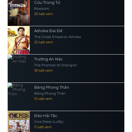
Cửu Trùng Tử
Blossom
25 lượt xem
Ashoka Đại Đế
The Great Emperor Ashoka
22 lượt xem
Trường An Nặc
The Promise of Chang’an
18 lượt xem
Bảng Phong Thần
Bảng Phong Thần
15 lượt xem
Đảo Hải Tặc
One Piece (Luffy)
11 lượt xem