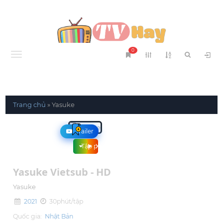
0
Menu
Trang chủ
»
Yasuke
Trailer
Tập phim
Xem phim
Yasuke Vietsub - HD
Yasuke
2021
30phút/tập
Quốc gia:
Nhật Bản