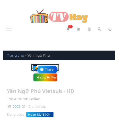
0
Menu
Trang chủ
»
Yên Ngữ Phú
Trailer
Tập phim
Xem phim
Yên Ngữ Phú Vietsub - HD
The Autumn Ballad
2022
45 phút/ tập
Đang phát:
Hoàn Tất (34/34)