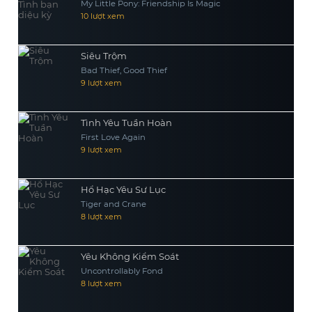
My Little Pony: Friendship Is Magic
10 lượt xem
Siêu Trộm
Bad Thief, Good Thief
9 lượt xem
Tình Yêu Tuần Hoàn
First Love Again
9 lượt xem
Hổ Hạc Yêu Sư Lục
Tiger and Crane
8 lượt xem
Yêu Không Kiểm Soát
Uncontrollably Fond
8 lượt xem