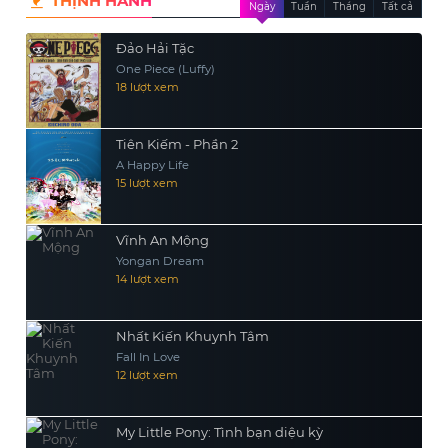
THỊNH HÀNH
Ngày
Tuần
Tháng
Tất cả
nham hiểm, cuối cùng hai người có
được hạnh phúc và tình yêu thuộc về
Đảo Hải Tặc
mình.
One Piece (Luffy)
18 lượt xem
Tiên Kiếm - Phần 2
A Happy Life
15 lượt xem
Vĩnh An Mộng
Yongan Dream
14 lượt xem
Nhất Kiến Khuynh Tâm
Fall In Love
12 lượt xem
My Little Pony: Tình bạn diệu kỳ