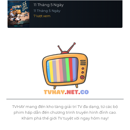
11 Tháng 5 Ngày
11 Tháng 5 Ngày
7 lượt xem
TVHAY mang đến kho tàng giải trí TV đa dạng, từ các bộ
phim hấp dẫn đến chương trình truyền hình đỉnh cao.
Khám phá thế giới TV tuyệt vời ngay hôm nay!