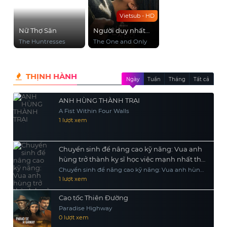
Vietsub - HD
Nữ Thợ Săn
Người duy nhất
của tôi
The Huntresses
The One and Only
THỊNH HÀNH
Ngày
Tuần
Tháng
Tất cả
ANH HÙNG THÀNH TRẠI
A Fist Within Four Walls
1 lượt xem
Chuyển sinh để nâng cao kỹ năng: Vua anh
hùng trở thành kỵ sĩ học việc mạnh nhất thế
giới
Chuyển sinh để nâng cao kỹ năng: Vua anh hùng
trở thành kỵ sĩ học việc mạnh nhất thế giới
1 lượt xem
Cao tốc Thiên Đường
Paradise Highway
0 lượt xem