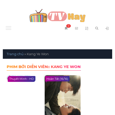
0
Menu
Trang chủ
»
Kang Ye Won
PHIM BỞI DIỄN VIÊN:: KANG YE WON
Thuyết Minh - HD
Hoàn Tất (16/16)