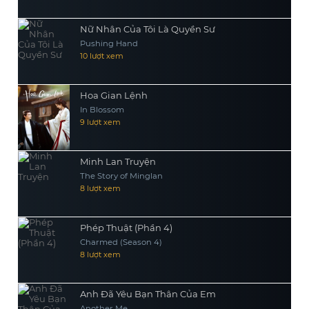
Nữ Nhân Của Tôi Là Quyền Sư
Pushing Hand
10 lượt xem
Hoa Gian Lệnh
In Blossom
9 lượt xem
Minh Lan Truyện
The Story of Minglan
8 lượt xem
Phép Thuật (Phần 4)
Charmed (Season 4)
8 lượt xem
Anh Đã Yêu Bạn Thân Của Em
Another Me