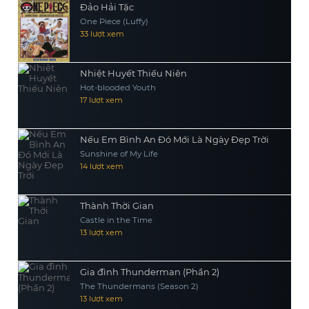
Đảo Hải Tặc
One Piece (Luffy)
33 lượt xem
Nhiệt Huyết Thiếu Niên
Hot-blooded Youth
17 lượt xem
Nếu Em Bình An Đó Mới Là Ngày Đẹp Trời
Sunshine of My Life
14 lượt xem
Thành Thời Gian
Castle in the Time
13 lượt xem
Gia đình Thunderman (Phần 2)
The Thundermans (Season 2)
13 lượt xem