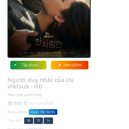
Tập phim
Xem phim
Người duy nhất của tôi
Vietsub - HD
The One and Only
2022
1g 10phút/tập
Đang phát:
Hoàn Tất (16/16)
Tập mới:
16
15
14