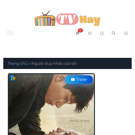
0
Menu
Trang chủ
»
Người duy nhất của tôi
Trailer