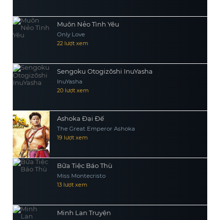
Muôn Nẻo Tình Yêu
Only Love
22 lượt xem
Sengoku Otogizōshi InuYasha
InuYasha
20 lượt xem
Ashoka Đại Đế
The Great Emperor Ashoka
19 lượt xem
Bữa Tiệc Báo Thù
Miss Montecristo
13 lượt xem
Minh Lan Truyện