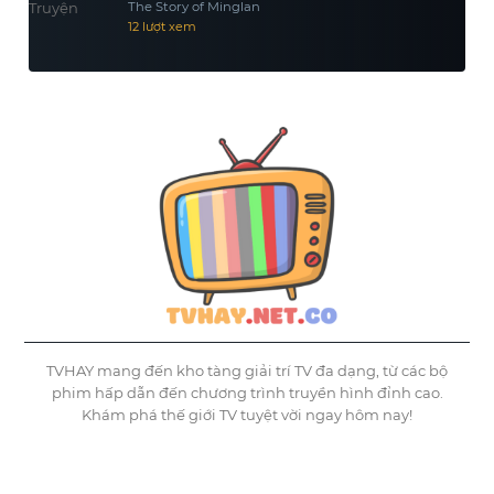
The Story of Minglan
12 lượt xem
TVHAY mang đến kho tàng giải trí TV đa dạng, từ các bộ
phim hấp dẫn đến chương trình truyền hình đỉnh cao.
Khám phá thế giới TV tuyệt vời ngay hôm nay!
©
Tvhay