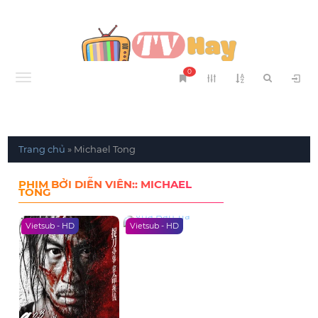
0
Menu
Trang chủ
»
Michael Tong
PHIM BỞI DIỄN VIÊN:: MICHAEL
TONG
Vietsub - HD
Vietsub - HD