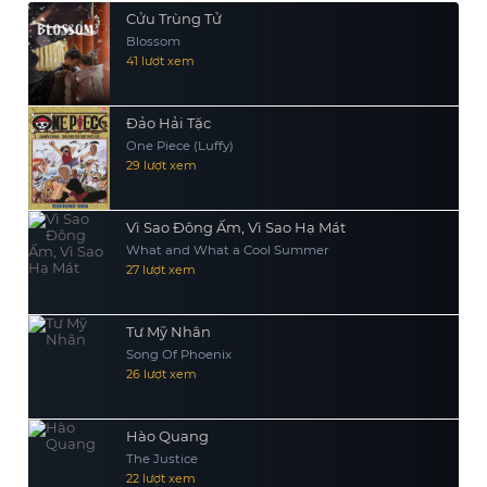
Cửu Trùng Tử
Blossom
41 lượt xem
Đảo Hải Tặc
One Piece (Luffy)
29 lượt xem
Vì Sao Đông Ấm, Vì Sao Hạ Mát
What and What a Cool Summer
27 lượt xem
Tư Mỹ Nhân
Song Of Phoenix
26 lượt xem
Hào Quang
The Justice
22 lượt xem