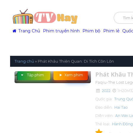
Trang Chủ
Phim truyền hình
Phim bộ
Phim lẻ
Quốc
Trang chủ
»
Phát Khâu Thiên Quan: Di Tích Côn Lôn
Phát Khâu Th
Tập phim
Xem phim
Trailer
Faqiu-The Lost Le
2022
1H20M3
Quốc gia:
Trung Qu
Đạo diễn:
Hai Tao
Diễn viên:
An Wei L
Thể loại:
Hành Độn