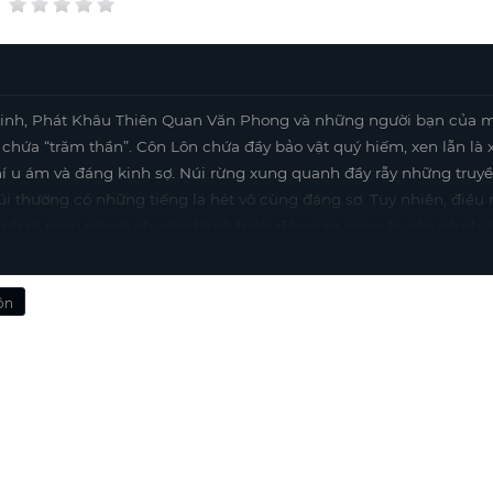
sinh, Phát Khâu Thiên Quan Văn Phong và những người bạn của 
 chứa “trăm thần”. Côn Lôn chứa đầy bảo vật quý hiếm, xen lẫn là 
í u ám và đáng kinh sợ. Núi rừng xung quanh đầy rẫy những truyề
 núi thường có những tiếng la hét vô cùng đáng sợ. Tuy nhiên, điều
inh dị rùng rợn và chuyến hành trình đầy gian nguy ấy còn có nh
ôn