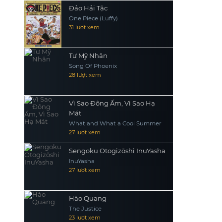
Đảo Hải Tặc
One Piece (Luffy)
31 lượt xem
Tư Mỹ Nhân
Song Of Phoenix
28 lượt xem
Vì Sao Đông Ấm, Vì Sao Hạ
Mát
What and What a Cool Summer
27 lượt xem
Sengoku Otogizōshi InuYasha
InuYasha
27 lượt xem
Hào Quang
The Justice
23 lượt xem