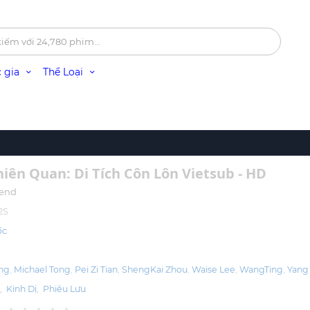
 gia
Thể Loại
iên Quan: Di Tích Côn Lôn Vietsub - HD
gend
2S
ốc
ing
Michael Tong
Pei Zi Tian
ShengKai Zhou
Waise Lee
WangTing
Yang
g
,
Kinh Dị
,
Phiêu Lưu