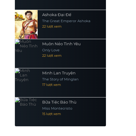
Ashoka Đại Đế
The Great Emperor Ashoka
22 lượt xem
Muôn Nẻo Tình Yêu
Only Love
22 lượt xem
Minh Lan Truyện
The Story of Minglan
17 lượt xem
Bữa Tiệc Báo Thù
Miss Montecristo
15 lượt xem