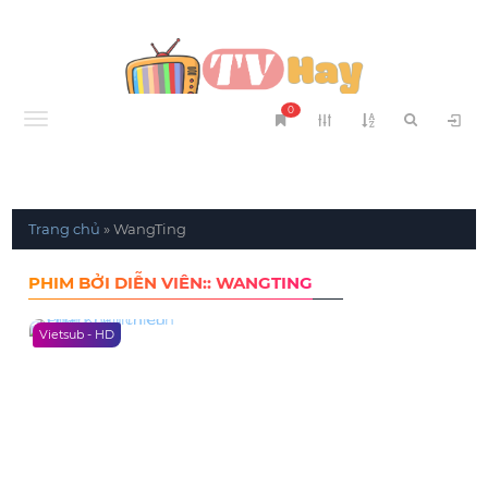
0
Menu
Trang chủ
»
WangTing
PHIM BỞI DIỄN VIÊN:: WANGTING
Vietsub - HD