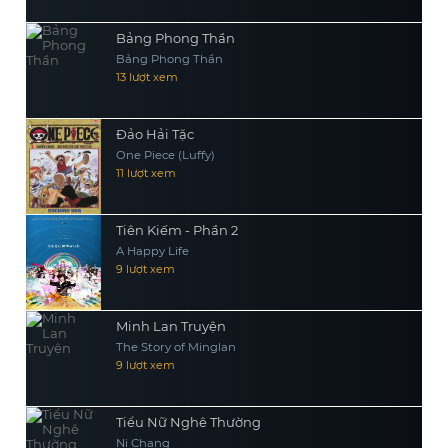
Bảng Phong Thần
Bảng Phong Thần
13 lượt xem
Đảo Hải Tặc
One Piece (Luffy)
11 lượt xem
Tiên Kiếm - Phần 2
A Happy Life
9 lượt xem
Minh Lan Truyện
The Story of Minglan
9 lượt xem
Tiểu Nữ Nghê Thường
Ni Chang