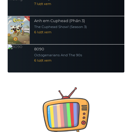
7 lượt xem
Anh em Cuphead (Phần 3)
The Cuphead Show! (Season 3)
6 lượt xem
8090
Octogenarians And The 90s
6 lượt xem