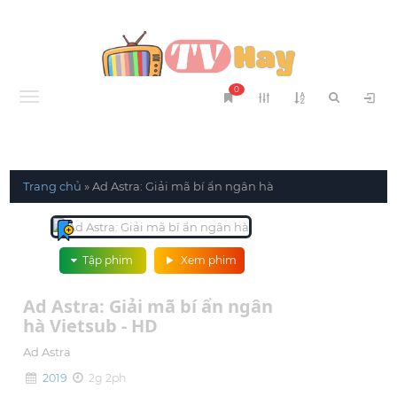
0
Menu
Trang chủ
»
Ad Astra: Giải mã bí ẩn ngân hà
Tập phim
Xem phim
Ad Astra: Giải mã bí ẩn ngân
hà Vietsub - HD
Ad Astra
2019
2g 2ph