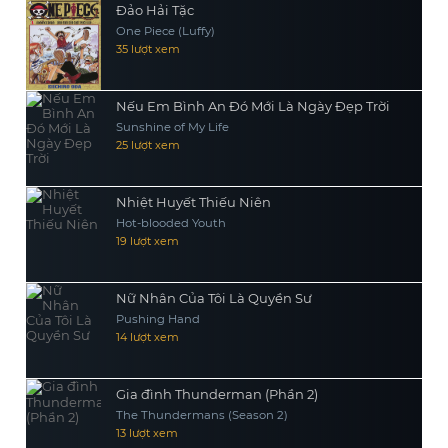
Đảo Hải Tặc
One Piece (Luffy)
35 lượt xem
Nếu Em Bình An Đó Mới Là Ngày Đẹp Trời
Sunshine of My Life
25 lượt xem
Nhiệt Huyết Thiếu Niên
Hot-blooded Youth
19 lượt xem
Nữ Nhân Của Tôi Là Quyền Sư
Pushing Hand
14 lượt xem
Gia đình Thunderman (Phần 2)
The Thundermans (Season 2)
13 lượt xem