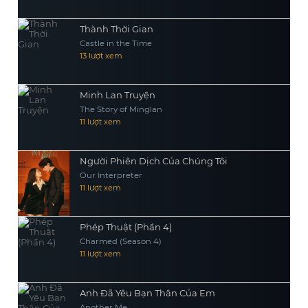
Thành Thời Gian
Castle in the Time
13 lượt xem
Minh Lan Truyện
The Story of Minglan
11 lượt xem
Người Phiên Dịch Của Chúng Tôi
Our Interpreter
11 lượt xem
Phép Thuật (Phần 4)
Charmed (Season 4)
11 lượt xem
Anh Đã Yêu Bạn Thân Của Em
Another Me