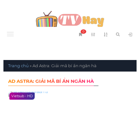
0
Menu
Trang chủ
»
Ad Astra: Giải mã bí ẩn ngân hà
AD ASTRA: GIẢI MÃ BÍ ẨN NGÂN HÀ
Vietsub - HD