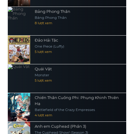
Bảng Phong Thần
Bảng Phong Thần
8 lượt xem
Đảo Hải Tặc
One Piece (Luffy)
5 lượt xem
Quái Vật
Monster
5 lượt xem
Chiến Thần Cuồng Phi: Phụng Khinh Thiên
Hạ
Battlefield of the Crazy Empresses
4 lượt xem
Anh em Cuphead (Phần 3)
The Cuphead Show! (Season 3)