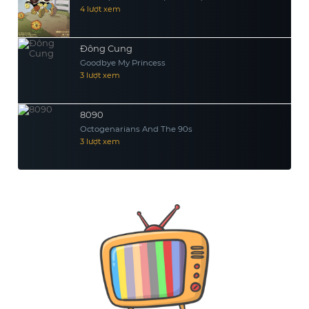
4 lượt xem
Đông Cung
Goodbye My Princess
3 lượt xem
8090
Octogenarians And The 90s
3 lượt xem