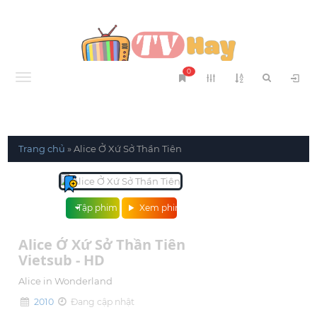
0
Menu
Trang chủ
»
Alice Ở Xứ Sở Thần Tiên
Tập phim
Xem phim
Alice Ở Xứ Sở Thần Tiên
Vietsub - HD
Alice in Wonderland
2010
Đang cập nhật