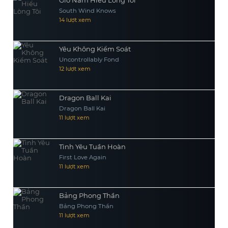
Gió Nam Hiểu Lòng Tôi
South Wind Knows
14 lượt xem
Yêu Không Kiểm Soát
Uncontrollably Fond
12 lượt xem
Dragon Ball Kai
Dragon Ball Kai
11 lượt xem
Tình Yêu Tuần Hoàn
First Love Again
11 lượt xem
Bảng Phong Thần
Bảng Phong Thần
11 lượt xem