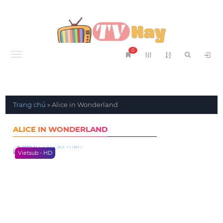
0
Menu
Trang chủ
»
Alice in Wonderland
ALICE IN WONDERLAND
Vietsub - HD