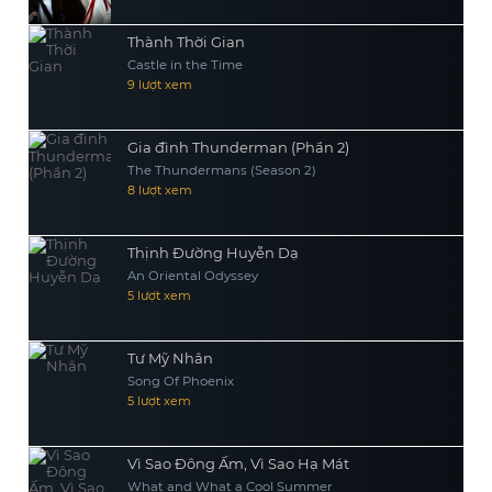
Thành Thời Gian
Castle in the Time
9 lượt xem
Gia đình Thunderman (Phần 2)
The Thundermans (Season 2)
8 lượt xem
Thịnh Đường Huyễn Dạ
An Oriental Odyssey
5 lượt xem
Tư Mỹ Nhân
Song Of Phoenix
5 lượt xem
Vì Sao Đông Ấm, Vì Sao Hạ Mát
What and What a Cool Summer