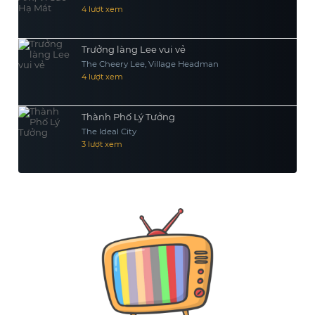
4 lượt xem
Trưởng làng Lee vui vẻ
The Cheery Lee, Village Headman
4 lượt xem
Thành Phố Lý Tưởng
The Ideal City
3 lượt xem