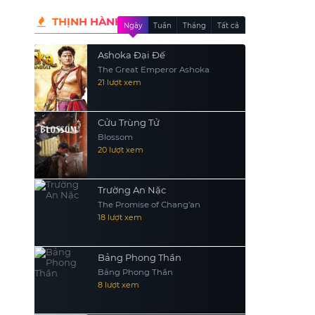
THỊNH HÀNH
Ngày
Tuần
Tháng
Tất cả
Ashoka Đại Đế
The Great Emperor Ashoka
21 lượt xem
Cửu Trùng Tử
Blossom
20 lượt xem
Trường An Nặc
The Promise of Chang’an
18 lượt xem
Bảng Phong Thần
Bảng Phong Thần
8 lượt xem