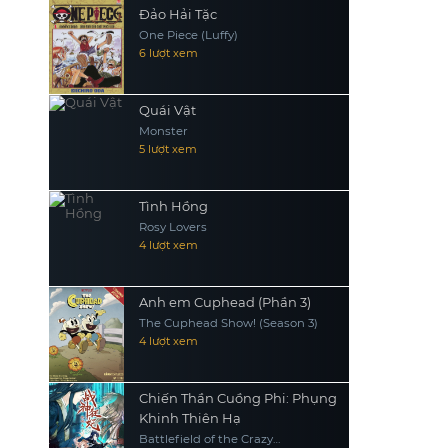
Đảo Hải Tặc
One Piece (Luffy)
6 lượt xem
Quái Vật
Monster
5 lượt xem
Tình Hồng
Rosy Lovers
4 lượt xem
Anh em Cuphead (Phần 3)
The Cuphead Show! (Season 3)
4 lượt xem
Chiến Thần Cuồng Phi: Phụng
Khinh Thiên Hạ
Battlefield of the Crazy