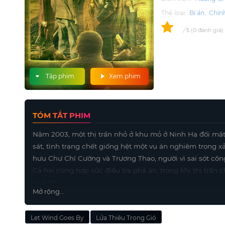
Thể loại:
Bí ẩn
,
Chín
0
/
0
đánh giá
5
Tập phim
Xem phim
TÓM TẮT PHIM
Năm 2003, một thị trấn nhỏ ở khu mỏ ở Ninh Hạ đối mặt v
sát, tình trạng chết giống hệt một vụ án nghiêm trọng x
hưu Chư Chí Cường và Trương Thao, người vì sai sót côn
Cả hai cùng hợp sức điều tra phá án, trong khi thị trấn 
quá khứ.
Mở rộng...
Let Wind Goes By
Lửa Thiêu Trong Gió