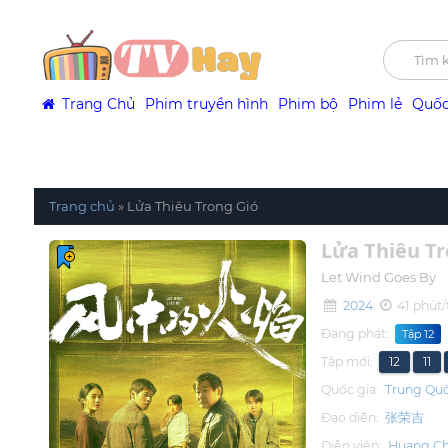
Trang Chủ
Phim truyền hình
Phim bộ
Phim lẻ
Quốc
Trang chủ
»
Lửa Thiêu Trong Gió
Lửa Thiêu Tr
Let Wind Goes By
2024
41 phút/
Đang phát:
Tập 12
Tập mới:
12
11
Quốc gia:
Trung Qu
Đạo diễn:
张荣吉
Diễn viên:
Huang C