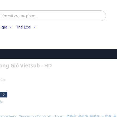
 gia
Thể Loại
ong Gió Vietsub - HD
tập
10
ốc
hengcheng
Xiangrong Dong
You Jingru
吴晓亮
张晶伟
楊采鈺
王景春
蒋