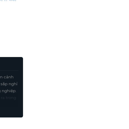
ồn cảnh
 sắp nghỉ
g nghiệp.
 ra trong