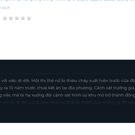
h kịch
ới việc di dời. Một thi thể nữ bị thiêu cháy xuất hiện trước cửa đ
ảy ra 10 năm trước chưa kết án tại địa phương. Cảnh sát trưởng già
g việc mà bị hạ xuống đội cảnh sát hình sự khu mỏ trở thành đồn
chuẩn bị di dời cũng dần hé lộ sự thật bi thảm của những gì đã xảy