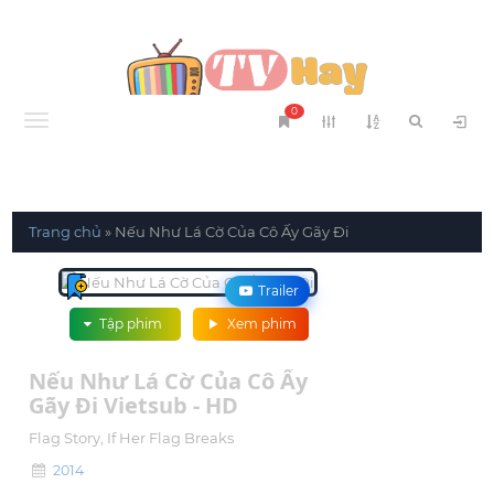
0
Menu
Trang chủ
»
Nếu Như Lá Cờ Của Cô Ấy Gãy Đi
Trailer
Tập phim
Xem phim
Nếu Như Lá Cờ Của Cô Ấy
Gãy Đi Vietsub - HD
Flag Story, If Her Flag Breaks
2014