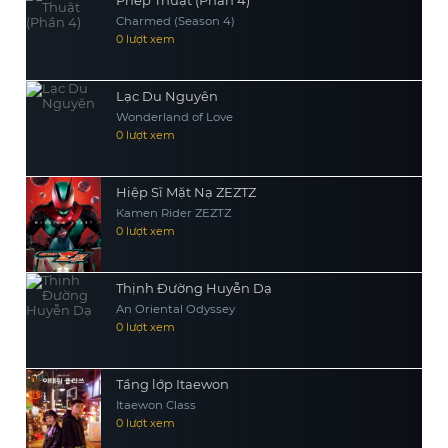
Phép Thuật (Phần 4)
Charmed (Season 4)
0 lượt xem
Lạc Du Nguyên
Wonderland of Love
0 lượt xem
Hiệp Sĩ Mặt Nạ ZEZTZ
Kamen Rider ZEZTZ
0 lượt xem
Thịnh Đường Huyễn Dạ
An Oriental Odyssey
0 lượt xem
Tầng lớp Itaewon
Itaewon Class
0 lượt xem