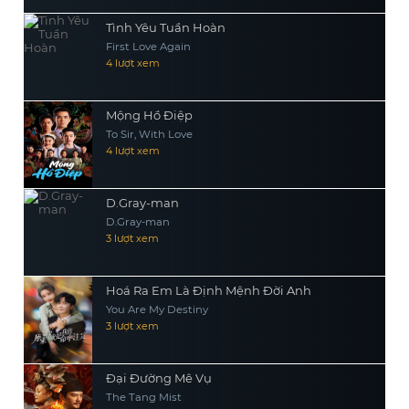
Tình Yêu Tuần Hoàn
First Love Again
4 lượt xem
Mộng Hồ Điệp
To Sir, With Love
4 lượt xem
D.Gray-man
D.Gray-man
3 lượt xem
Hoá Ra Em Là Định Mệnh Đời Anh
You Are My Destiny
3 lượt xem
Đại Đường Mê Vụ
The Tang Mist