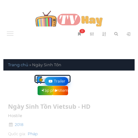
0
Menu
Trang chủ
»
Ngày Sinh Tồn
Trailer
Tập phim
Xem phim
Ngày Sinh Tồn Vietsub - HD
Hostile
2018
Quốc gia:
Pháp