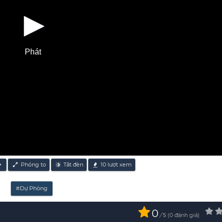
Phát
Phóng to
Tắt đèn
10
lượt xem
#Dự Phòng
0
/
0
đánh giá
5