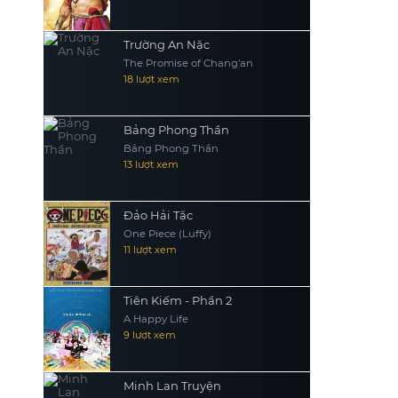
Trường An Nặc
The Promise of Chang’an
18 lượt xem
Bảng Phong Thần
Bảng Phong Thần
13 lượt xem
Đảo Hải Tặc
One Piece (Luffy)
11 lượt xem
Tiên Kiếm - Phần 2
A Happy Life
9 lượt xem
Minh Lan Truyện