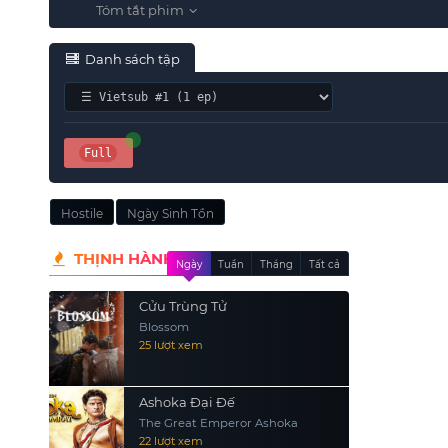
Danh sách tập
Full
Hostile
Ngày Sinh Tồn
THỊNH HÀNH
Ngày
Tuần
Tháng
Tất cả
Cửu Trùng Tử
Blossom
25 lượt xem
Ashoka Đại Đế
The Great Emperor Ashoka
22 lượt xem