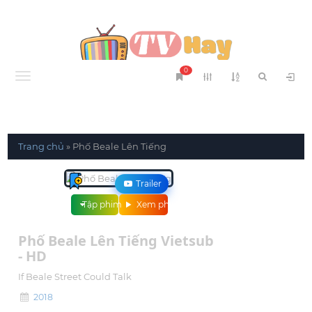
0
Menu
Trang chủ
»
Phố Beale Lên Tiếng
Trailer
Tập phim
Xem phim
Phố Beale Lên Tiếng Vietsub
- HD
If Beale Street Could Talk
2018