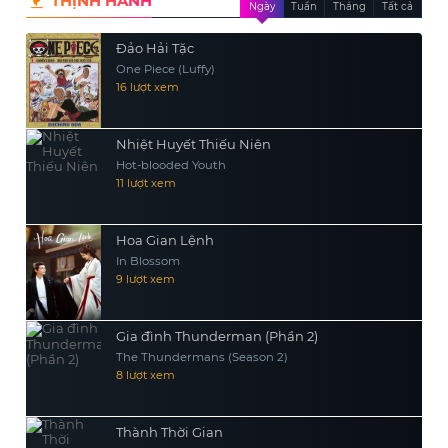
THỊNH HÀNH
Ngày
Tuần
Tháng
Tất cả
Đảo Hải Tặc
One Piece (Luffy)
16 lượt xem
Nhiệt Huyết Thiếu Niên
Hot-blooded Youth
11 lượt xem
Hoa Gian Lệnh
In Blossom
9 lượt xem
Gia đình Thunderman (Phần 2)
The Thundermans (Season 2)
8 lượt xem
Thành Thời Gian