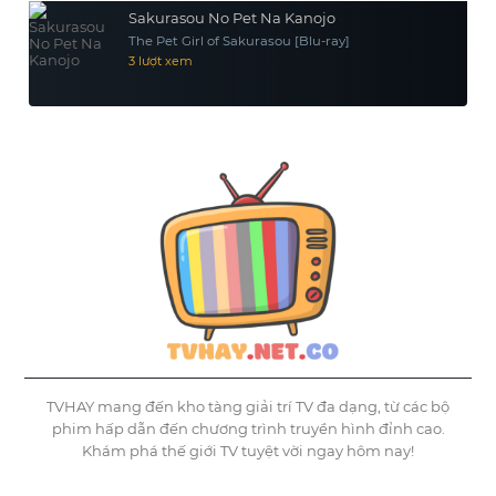
Sakurasou No Pet Na Kanojo
The Pet Girl of Sakurasou [Blu-ray]
3 lượt xem
TVHAY mang đến kho tàng giải trí TV đa dạng, từ các bộ
phim hấp dẫn đến chương trình truyền hình đỉnh cao.
Khám phá thế giới TV tuyệt vời ngay hôm nay!