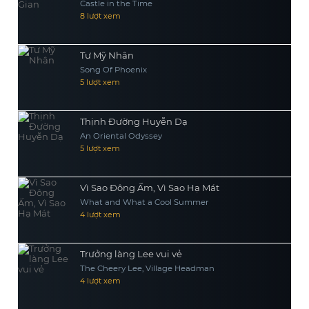
Castle in the Time
8 lượt xem
Tư Mỹ Nhân
Song Of Phoenix
5 lượt xem
Thịnh Đường Huyễn Dạ
An Oriental Odyssey
5 lượt xem
Vì Sao Đông Ấm, Vì Sao Hạ Mát
What and What a Cool Summer
4 lượt xem
Trưởng làng Lee vui vẻ
The Cheery Lee, Village Headman
4 lượt xem