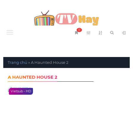
0
Menu
Trang chủ
»
A Haunted House 2
A HAUNTED HOUSE 2
Vietsub - HD