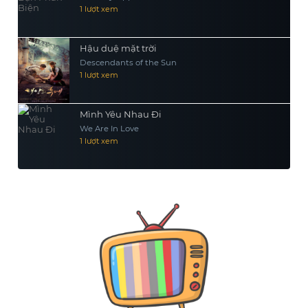
1 lượt xem
Hậu duệ mặt trời
Descendants of the Sun
1 lượt xem
Mình Yêu Nhau Đi
We Are In Love
1 lượt xem