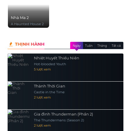
Nhà Ma 2
A Haunted House 2
THỊNH HÀNH
Ngày
Tuần
Tháng
Tất cả
Nhiệt Huyết Thiếu Niên
Hot-blooded Youth
5 lượt xem
Thành Thời Gian
Castle in the Time
2 lượt xem
Gia đình Thunderman (Phần 2)
The Thundermans (Season 2)
2 lượt xem