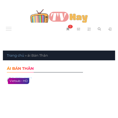
0
Menu
Trang chủ
»
ái Bán Thân
ÁI BÁN THÂN
Vietsub - HD