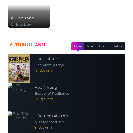
ái Bán Thân
Girls to Buy
THỊNH HÀNH
Ngày
Tuần
Tháng
Tất cả
Đảo Hải Tặc
One Piece (Luffy)
16 lượt xem
Hoa Nhung
Beauty of Resilience
10 lượt xem
Bữa Tiệc Báo Thù
Miss Montecristo
9 lượt xem