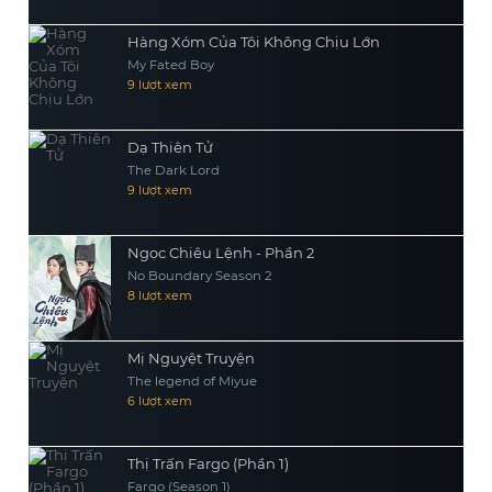
Hàng Xóm Của Tôi Không Chịu Lớn
My Fated Boy
9 lượt xem
Dạ Thiên Tử
The Dark Lord
9 lượt xem
Ngọc Chiêu Lệnh - Phần 2
No Boundary Season 2
8 lượt xem
Mị Nguyệt Truyện
The legend of Miyue
6 lượt xem
Thị Trấn Fargo (Phần 1)
Fargo (Season 1)