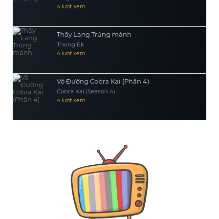
4 lượt xem
Thầy Lang Trúng mánh
Thong Ek
4 lượt xem
Võ Đường Cobra Kai (Phần 4)
Cobra Kai (Season 4)
4 lượt xem